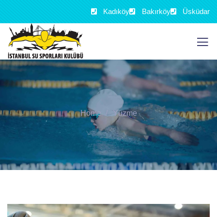
Kadıköy
Bakırköy
Üsküdar
Home
Yüzme