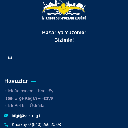
Başarıya Yüzenler
Bizimle!
Havuzlar
İstek Acıbadem – Kadıköy
İstek Bilge Kağan – Florya
İstek Belde – Üsküdar
bilgi@issk.org.tr
Kadıköy 0 (540) 296 20 03