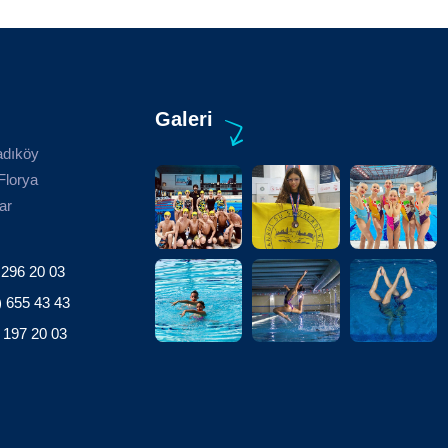
Galeri
adıköy
Florya
ar
 296 20 03
) 655 43 43
 197 20 03