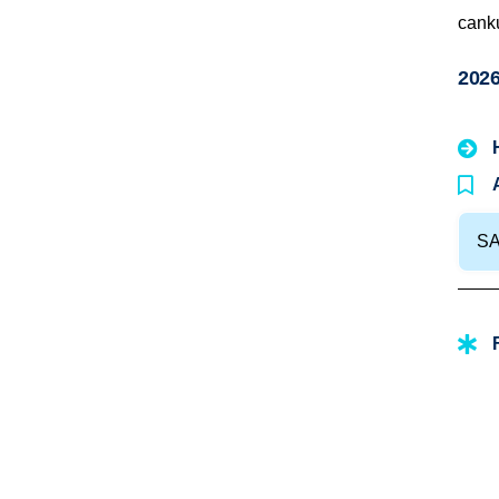
canku
2026
SA
Bebek Yüzme
Ço