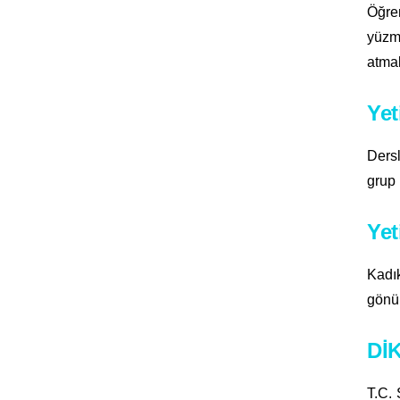
Öğren
yüzm
atmak
Yet
Dersl
grup 
Yet
Kadı
gönül 
DİK
T.C. 