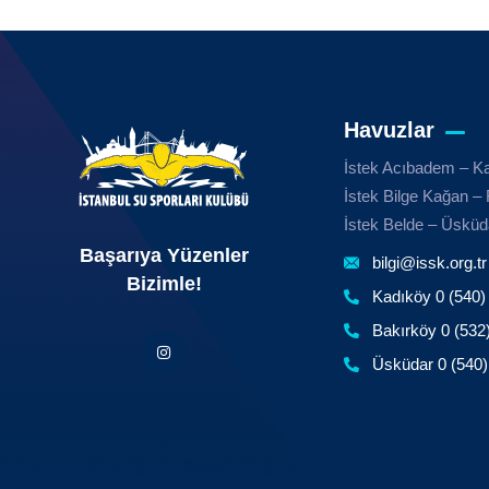
Havuzlar
İstek Acıbadem – K
İstek Bilge Kağan – 
İstek Belde – Üsküd
Başarıya Yüzenler
bilgi@issk.org.tr
Bizimle!
Kadıköy 0 (540)
Bakırköy 0 (532
Üsküdar 0 (540)