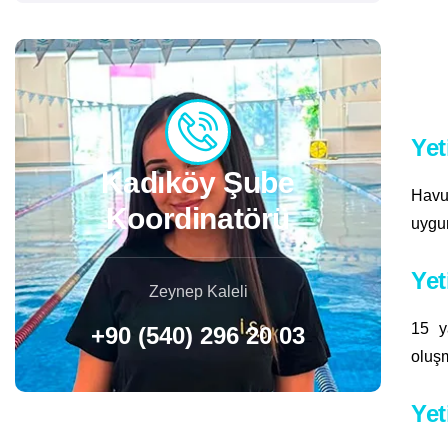
Yet
Kadıköy Şube
Havuz
Koordinatörü
uygun
Yet
Zeynep Kaleli
15 y
+90 (540) 296 20 03
oluşm
Yet