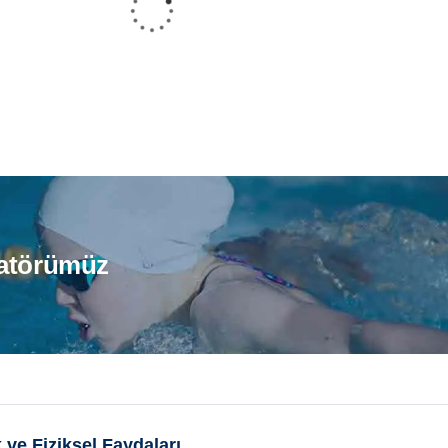
badem Çocuk
Acıbadem Yetişkin
me Kursu
Yüzme Kursu
atörümüz
 ve Fiziksel Faydaları