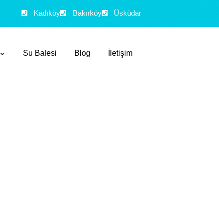
Kadıköy
Bakırköy
Üsküdar
Su Balesi
Blog
İletişim