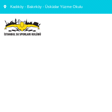
Kadıköy - Bakırköy - Üsküdar Yüzme Okulu
Acıbadem Yetişki
İstek Vakfı Acıbadem Kampüsü Yüzme Havuzu