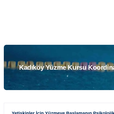
Acıbadem Bebek
Acı
Yüzme Kursu
Yüz
Kadıköy Yüzme Kursu Koordin
Yetişkinler İçin Yüzmeye Başlamanın Psikolojik