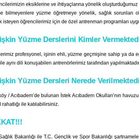
cilerimizin eksiklerine ve ihtiyaçlarına yönelik oluşturduğumuz
e bilmeyenlere yüzme öğretmeye yönelik, sağlık sorunları ol
 isteyen öğrencilerimiz için de özel antrenman programları uyg
işkin Yüzme Derslerini Kimler Vermekted
erimiz profesyonel, işinin ehli, yüzme geçmişine sahip ya da 
ile aynı dili konuşabilen antrenörlerimiz tarafından yapılmaktadır
işkin Yüzme Dersleri Nerede Verilmekted
köy / Acıbadem’de bulunan İstek Acıbadem Okulları’nın havuzun
rahatlığı ile katılabilirsiniz.
KAT!!!
Sağlık Bakanlığı ile T.C. Gençlik ve Spor Bakanlığı şartnamele