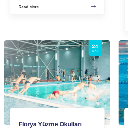
Read More
24
EKI
Florya Yüzme Okulları