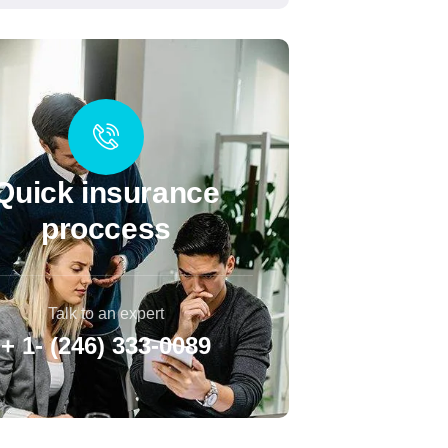
Quick insurance
proccess
Talk to an expert
+ 1- (246) 333-0089