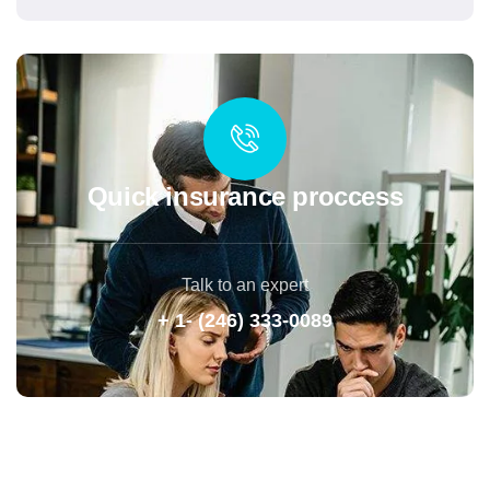
Quick insurance proccess
Talk to an expert
+ 1- (246) 333-0089