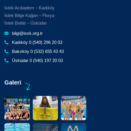
İstek Acıbadem – Kadıköy
İstek Bilge Kağan – Florya
İstek Belde – Üsküdar
bilgi@issk.org.tr
Kadıköy 0 (540) 296 20 03
Bakırköy 0 (532) 655 43 43
Üsküdar 0 (540) 197 20 03
Galeri