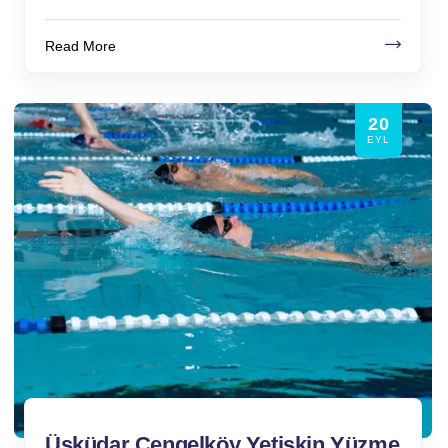
Read More
20
EYL
Üsküdar Çengelköy Yetişkin Yüzme