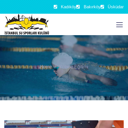
Kadıköy
Bakırköy
Üsküdar
Home
Yüzme Eğitimi