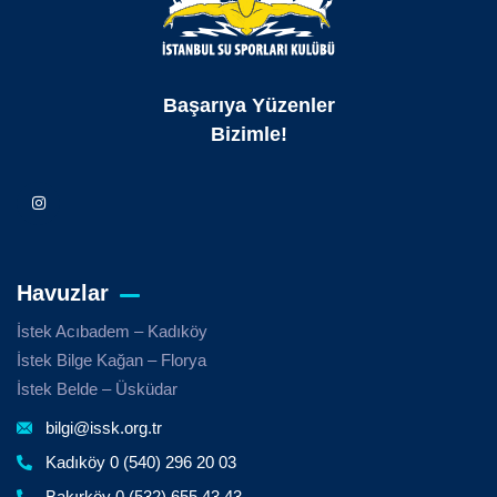
Başarıya Yüzenler
Bizimle!
Havuzlar
İstek Acıbadem – Kadıköy
İstek Bilge Kağan – Florya
İstek Belde – Üsküdar
bilgi@issk.org.tr
Kadıköy 0 (540) 296 20 03
Bakırköy 0 (532) 655 43 43