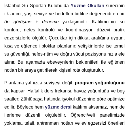
İstanbul Su Sporları Kulübü’da
Yüzme Okulları
sürecinin
ilk adımı; yaş, seviye ve hedefleri birlikte değerlendiren bir
ön görüşme + deneme
yaklaşımıdır. Katılımcının su
konforu, nefes kontrolü ve koordinasyon düzeyi pratik
egzersizlerle ölçülür. Çocuklar için dikkat aralığına uygun,
kısa ve eğlenceli bloklar planlanır; yetişkinlerde ise temel
su güvenliği, nefes-ritim ve doğru vücut pozisyonu hızla ele
alınır. Bu aşamada ebeveynlerin beklentileri ile eğitmen
notları bir araya getirilerek kişisel rota oluşturulur.
Planlama yalnızca seviyeyi değil,
program yoğunluğunu
da kapsar. Haftalık ders frekansı, havuz yoğunluğu ve boş
saatler; Zühtüpaşa hattında iş/okul düzenine göre optimize
edilir. Böylece hem
yüzme dersi
katılımı aksamaz, hem de
ilerleme düzenli ölçülebilir. Öğrenci/veli panelimizde
yoklama, telafi, antrenman notları ve ev egzersizi önerileri