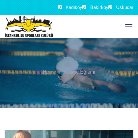
Kadıköy
Bakırköy
Üsküdar
Home
Yüzme Eğitimi