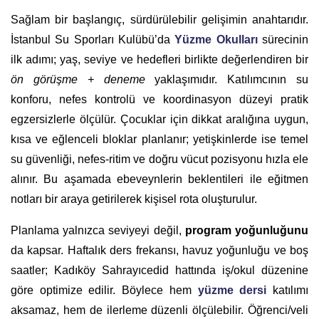
Sağlam bir başlangıç, sürdürülebilir gelişimin anahtarıdır.
İstanbul Su Sporları Kulübü’da
Yüzme Okulları
sürecinin
ilk adımı; yaş, seviye ve hedefleri birlikte değerlendiren bir
ön görüşme + deneme
yaklaşımıdır. Katılımcının su
konforu, nefes kontrolü ve koordinasyon düzeyi pratik
egzersizlerle ölçülür. Çocuklar için dikkat aralığına uygun,
kısa ve eğlenceli bloklar planlanır; yetişkinlerde ise temel
su güvenliği, nefes-ritim ve doğru vücut pozisyonu hızla ele
alınır. Bu aşamada ebeveynlerin beklentileri ile eğitmen
notları bir araya getirilerek kişisel rota oluşturulur.
Planlama yalnızca seviyeyi değil,
program yoğunluğunu
da kapsar. Haftalık ders frekansı, havuz yoğunluğu ve boş
saatler; Kadıköy Sahrayıcedid hattında iş/okul düzenine
göre optimize edilir. Böylece hem
yüzme dersi
katılımı
aksamaz, hem de ilerleme düzenli ölçülebilir. Öğrenci/veli