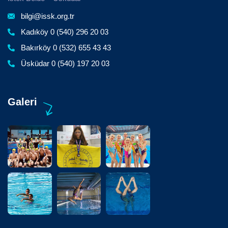
bilgi@issk.org.tr
Kadıköy 0 (540) 296 20 03
Bakırköy 0 (532) 655 43 43
Üsküdar 0 (540) 197 20 03
Galeri