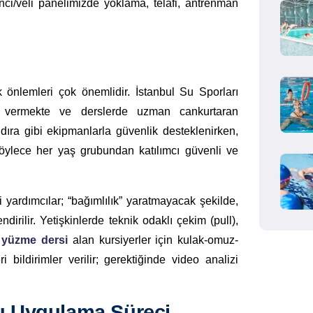
nci/veli panelimizde yoklama, telafi, antrenman
 önlemleri çok önemlidir. İstanbul Su Sporları
m vermekte ve derslerde uzman cankurtaran
ıra gibi ekipmanlarla güvenlik desteklenirken,
Böylece her yaş grubundan katılımcı güvenli ve
 yardımcılar; “bağımlılık” yaratmayacak şekilde,
dirilir. Yetişkinlerde teknik odaklı çekim (pull),
 yüzme dersi
alan kursiyerler için kulak-omuz-
 bildirimler verilir; gerektiğinde video analizi
u Uygulama Süreci