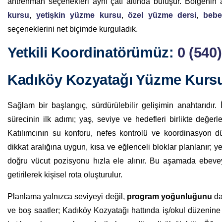
antrenman seçenekleri aynı çatı altında buluşur. Bölgenin 
kursu
,
yetişkin yüzme kursu
,
özel yüzme dersi
,
bebe
seçeneklerini net biçimde kurguladık.
Yetkili Koordinatörümüz:
0 (540
Kadıköy Kozyatağı Yüzme Kurs
Sağlam bir başlangıç, sürdürülebilir gelişimin anahtarıdır
sürecinin ilk adımı; yaş, seviye ve hedefleri birlikte değer
Katılımcının su konforu, nefes kontrolü ve koordinasyon düz
dikkat aralığına uygun, kısa ve eğlenceli bloklar planlanır; ye
doğru vücut pozisyonu hızla ele alınır. Bu aşamada ebeveynl
getirilerek kişisel rota oluşturulur.
Planlama yalnızca seviyeyi değil,
program yoğunluğunu
da
ve boş saatler; Kadıköy Kozyatağı hattında iş/okul düzenine