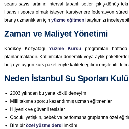
seans sayısı artırılır; interval tabanlı setler, çıkış-dönüş tek
lisanslı sporcu olmak isteyen kursiyerlere federasyon sürec
branş uzmanlıkları için
yüzme eğitmeni
sayfamızı inceleyebili
Zaman ve Maliyet Yönetimi
Kadıköy Kozyatağı
Yüzme Kursu
programları haftada
planlanmaktadır. Katılımcılar dönemlik veya aylık paketlerden
bütçeye uygun kurs paketleriyle kaliteli eğitimi erişilebilir kılm
Neden İstanbul Su Sporları Kul
2003 yılından bu yana köklü deneyim
Milli takıma sporcu kazandırmış uzman eğitmenler
Hijyenik ve güvenli tesisler
Çocuk, yetişkin, bebek ve performans gruplarına özel eğit
Bire bir
özel yüzme dersi
imkânı