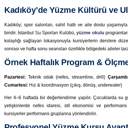
Kadıköy’de Yüzme Kültürü ve Ul
Kadıköy; spor salonları, sahil hattı ve aile dostu yaşamıy
biridir. İstanbul Su Sporları Kulübü,
yüzme okulu
programları
kolaylığı sağlayan lokasyonuyla kursiyerlerin derslere düzenl
sonrası ve hafta sonu seansları özellikle bölgedeki aileler tar
Örnek Haftalık Program & Ölçm
Pazartesi:
Teknik odak (nefes, streamline, drill)
Çarşamb
Cumartesi:
Hız & koordinasyon (çıkış, dönüş, underwater)
Her 4–6 haftada bir değerlendirme yapılır. Çocuklarda su g
yetişkinlerde nefes idaresi, stil ekonomisi ve performans y
kursiyerler performans gruplarına yönlendirilir.
Profesyonel Yüzme Kursu Avanta