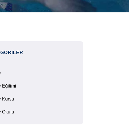
GORILER
e
 Eğitimi
 Kursu
 Okulu