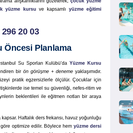
arama alışkanlıklarını gözeterek;
çocuk yüzme
k yüzme kursu
ve kapsamlı
yüzme eğitimi
) 296 20 03
u Öncesi Planlama
. İstanbul Su Sporları Kulübü’da
Yüzme Kursu
lendiren bir
ön görüşme + deneme
yaklaşımıdır.
eyi pratik egzersizlerle ölçülür. Çocuklar için
tişkinlerde ise temel su güvenliği, nefes-ritim ve
erin beklentileri ile eğitmen notları bir araya
 kapsar. Haftalık ders frekansı, havuz yoğunluğu
 göre optimize edilir. Böylece hem
yüzme dersi