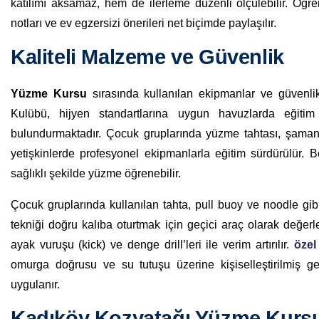
katılımı aksamaz, hem de ilerleme düzenli ölçülebilir. Öğre
notları ve ev egzersizi önerileri net biçimde paylaşılır.
Kaliteli Malzeme ve Güvenlik
Yüzme Kursu
sırasında kullanılan ekipmanlar ve güvenlik
Kulübü, hijyen standartlarına uygun havuzlarda eğiti
bulundurmaktadır. Çocuk gruplarında yüzme tahtası, şamand
yetişkinlerde profesyonel ekipmanlarla eğitim sürdürülür. 
sağlıklı şekilde yüzme öğrenebilir.
Çocuk gruplarında kullanılan tahta, pull buoy ve noodle gibi
tekniği doğru kalıba oturtmak için geçici araç olarak değerlen
ayak vuruşu (kick) ve denge drill’leri ile verim artırılır.
özel
omurga doğrusu ve su tutuşu üzerine kişiselleştirilmiş geri
uygulanır.
Kadıköy Kozyatağı Yüzme Kurs