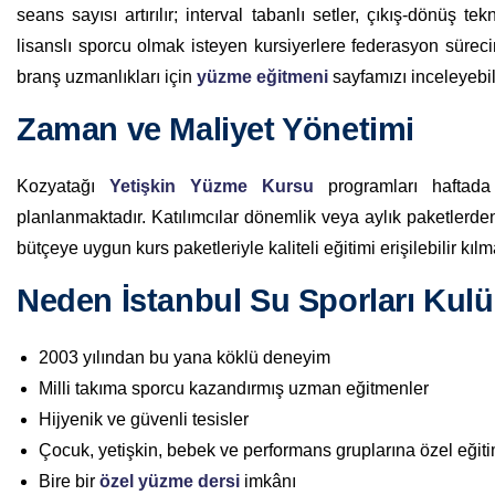
seans sayısı artırılır; interval tabanlı setler, çıkış-dönüş tek
lisanslı sporcu olmak isteyen kursiyerlere federasyon sürec
branş uzmanlıkları için
yüzme eğitmeni
sayfamızı inceleyebili
Zaman ve Maliyet Yönetimi
Kozyatağı
Yetişkin Yüzme Kursu
programları haftada
planlanmaktadır. Katılımcılar dönemlik veya aylık paketlerden
bütçeye uygun kurs paketleriyle kaliteli eğitimi erişilebilir kılm
Neden İstanbul Su Sporları Kul
2003 yılından bu yana köklü deneyim
Milli takıma sporcu kazandırmış uzman eğitmenler
Hijyenik ve güvenli tesisler
Çocuk, yetişkin, bebek ve performans gruplarına özel eğit
Bire bir
özel yüzme dersi
imkânı