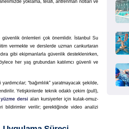
anelimizde yoklama, telafi, antrenman notları ve
 güvenlik önlemleri çok önemlidir. İstanbul Su
ğitim vermekte ve derslerde uzman cankurtaran
ıra gibi ekipmanlarla güvenlik desteklenirken,
Böylece her yaş grubundan katılımcı güvenli ve
 yardımcılar; “bağımlılık” yaratmayacak şekilde,
dirilir. Yetişkinlerde teknik odaklı çekim (pull),
 yüzme dersi
alan kursiyerler için kulak-omuz-
 bildirimler verilir; gerektiğinde video analizi
u Uygulama Süreci