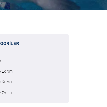
GORILER
e
 Eğitimi
 Kursu
 Okulu