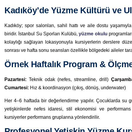
Kadıköy’de Yüzme Kültürü ve Ul
Kadıköy; spor salonları, sahil hattı ve aile dostu yaşamıy
biridir. İstanbul Su Sporları Kulübü,
yüzme okulu
programları
kolaylığı sağlayan lokasyonuyla kursiyerlerin derslere düzenl
sonrası ve hafta sonu seansları özellikle bölgedeki aileler tar
Örnek Haftalık Program & Ölçm
Pazartesi:
Teknik odak (nefes, streamline, drill)
Çarşamb
Cumartesi:
Hız & koordinasyon (çıkış, dönüş, underwater)
Her 4–6 haftada bir değerlendirme yapılır. Çocuklarda su g
yetişkinlerde nefes idaresi, stil ekonomisi ve performans y
kursiyerler performans gruplarına yönlendirilir.
Profesyonel Yetişkin Yüzme Kurs