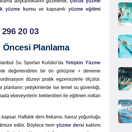
arama alışkanlıklarını gözeterek;
çocuk yüzme
k yüzme kursu
ve kapsamlı
yüzme eğitimi
) 296 20 03
u Öncesi Planlama
 İstanbul Su Sporları Kulübü’da
Yetişkin Yüzme
ikte değerlendiren bir
ön görüşme + deneme
ordinasyon düzeyi pratik egzersizlerle ölçülür.
r planlanır; yetişkinlerde ise temel su güvenliği,
ada ebeveynlerin beklentileri ile eğitmen notları
 kapsar. Haftalık ders frekansı, havuz yoğunluğu
ptimize edilir. Böylece hem
yüzme dersi
katılımı