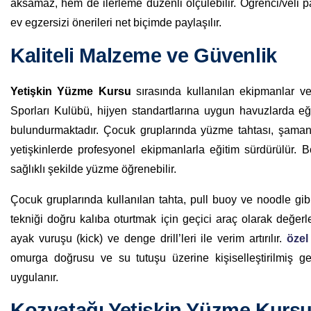
aksamaz, hem de ilerleme düzenli ölçülebilir. Öğrenci/veli p
ev egzersizi önerileri net biçimde paylaşılır.
Kaliteli Malzeme ve Güvenlik
Yetişkin Yüzme Kursu
sırasında kullanılan ekipmanlar ve
Sporları Kulübü, hijyen standartlarına uygun havuzlarda e
bulundurmaktadır. Çocuk gruplarında yüzme tahtası, şamand
yetişkinlerde profesyonel ekipmanlarla eğitim sürdürülür. 
sağlıklı şekilde yüzme öğrenebilir.
Çocuk gruplarında kullanılan tahta, pull buoy ve noodle gibi
tekniği doğru kalıba oturtmak için geçici araç olarak değerlen
ayak vuruşu (kick) ve denge drill’leri ile verim artırılır.
özel
omurga doğrusu ve su tutuşu üzerine kişiselleştirilmiş geri
uygulanır.
Kozyatağı Yetişkin Yüzme Kurs