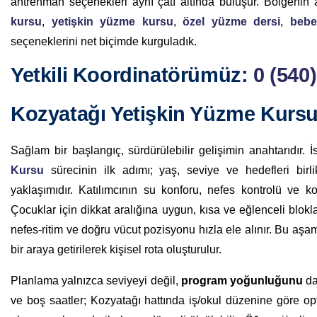
antrenman seçenekleri aynı çatı altında buluşur. Bölgenin 
kursu
,
yetişkin yüzme kursu
,
özel yüzme dersi
,
bebe
seçeneklerini net biçimde kurguladık.
Yetkili Koordinatörümüz:
0 (540
Kozyatağı Yetişkin Yüzme Kurs
Sağlam bir başlangıç, sürdürülebilir gelişimin anahtarıdır.
Kursu
sürecinin ilk adımı; yaş, seviye ve hedefleri birl
yaklaşımıdır. Katılımcının su konforu, nefes kontrolü ve ko
Çocuklar için dikkat aralığına uygun, kısa ve eğlenceli blokla
nefes-ritim ve doğru vücut pozisyonu hızla ele alınır. Bu aşam
bir araya getirilerek kişisel rota oluşturulur.
Planlama yalnızca seviyeyi değil,
program yoğunluğunu
da
ve boş saatler; Kozyatağı hattında iş/okul düzenine göre o