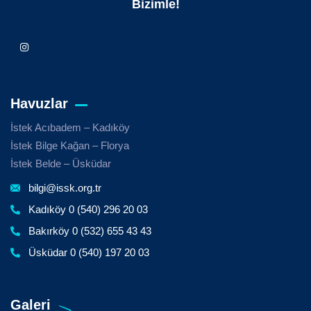
Bizimle!
Havuzlar
İstek Acıbadem – Kadıköy
İstek Bilge Kağan – Florya
İstek Belde – Üsküdar
bilgi@issk.org.tr
Kadıköy 0 (540) 296 20 03
Bakırköy 0 (532) 655 43 43
Üsküdar 0 (540) 197 20 03
Galeri