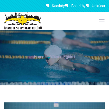
Kadıköy
Bakırköy
Üsküdar
Home
Yüzme Eğitimi