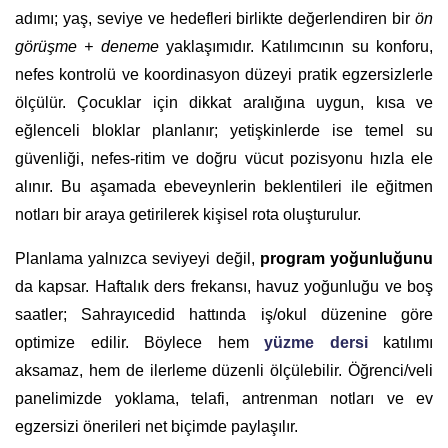
adımı; yaş, seviye ve hedefleri birlikte değerlendiren bir
ön
görüşme + deneme
yaklaşımıdır. Katılımcının su konforu,
nefes kontrolü ve koordinasyon düzeyi pratik egzersizlerle
ölçülür. Çocuklar için dikkat aralığına uygun, kısa ve
eğlenceli bloklar planlanır; yetişkinlerde ise temel su
güvenliği, nefes-ritim ve doğru vücut pozisyonu hızla ele
alınır. Bu aşamada ebeveynlerin beklentileri ile eğitmen
notları bir araya getirilerek kişisel rota oluşturulur.
Planlama yalnızca seviyeyi değil,
program yoğunluğunu
da kapsar. Haftalık ders frekansı, havuz yoğunluğu ve boş
saatler; Sahrayıcedid hattında iş/okul düzenine göre
optimize edilir. Böylece hem
yüzme dersi
katılımı
aksamaz, hem de ilerleme düzenli ölçülebilir. Öğrenci/veli
panelimizde yoklama, telafi, antrenman notları ve ev
egzersizi önerileri net biçimde paylaşılır.