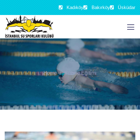
Kadıköy
Bakırköy
Üsküdar
Home
Yüzme Eğitimi