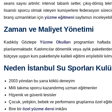
seans sayısı artırılır; interval tabanlı setler, çıkış-dönüş tek
lisanslı sporcu olmak isteyen kursiyerlere federasyon sürec
branş uzmanlıkları için
yüzme eğitmeni
sayfamızı inceleyebili
Zaman ve Maliyet Yönetimi
Kadıköy Göztepe
Yüzme Okulları
programları haftada
planlanmaktadır. Katılımcılar dönemlik veya aylık paketlerden
bütçeye uygun kurs paketleriyle kaliteli eğitimi erişilebilir kılm
Neden İstanbul Su Sporları Kul
2003 yılından bu yana köklü deneyim
Milli takıma sporcu kazandırmış uzman eğitmenler
Hijyenik ve güvenli tesisler
Çocuk, yetişkin, bebek ve performans gruplarına özel eğit
Bire bir
özel yüzme dersi
imkânı