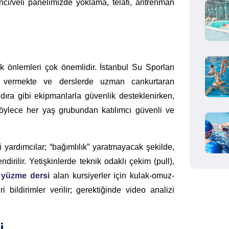
nci/veli panelimizde yoklama, telafi, antrenman
k önlemleri çok önemlidir. İstanbul Su Sporları
m vermekte ve derslerde uzman cankurtaran
ıra gibi ekipmanlarla güvenlik desteklenirken,
Böylece her yaş grubundan katılımcı güvenli ve
 yardımcılar; “bağımlılık” yaratmayacak şekilde,
dirilir. Yetişkinlerde teknik odaklı çekim (pull),
 yüzme dersi
alan kursiyerler için kulak-omuz-
 bildirimler verilir; gerektiğinde video analizi
i