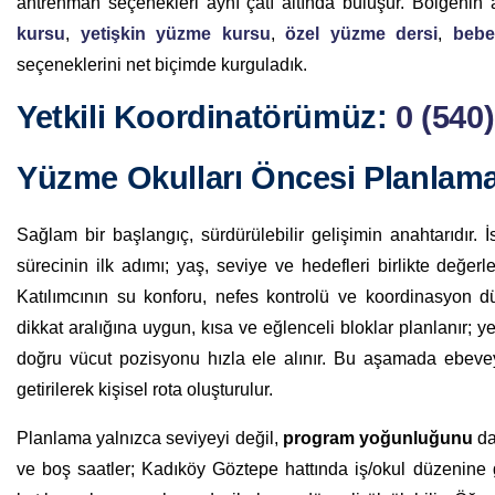
antrenman seçenekleri aynı çatı altında buluşur. Bölgenin 
kursu
,
yetişkin yüzme kursu
,
özel yüzme dersi
,
bebe
seçeneklerini net biçimde kurguladık.
Yetkili Koordinatörümüz:
0 (540
Yüzme Okulları Öncesi Planlam
Sağlam bir başlangıç, sürdürülebilir gelişimin anahtarıdır.
sürecinin ilk adımı; yaş, seviye ve hedefleri birlikte değer
Katılımcının su konforu, nefes kontrolü ve koordinasyon düz
dikkat aralığına uygun, kısa ve eğlenceli bloklar planlanır; ye
doğru vücut pozisyonu hızla ele alınır. Bu aşamada ebeveynl
getirilerek kişisel rota oluşturulur.
Planlama yalnızca seviyeyi değil,
program yoğunluğunu
da
ve boş saatler; Kadıköy Göztepe hattında iş/okul düzenine