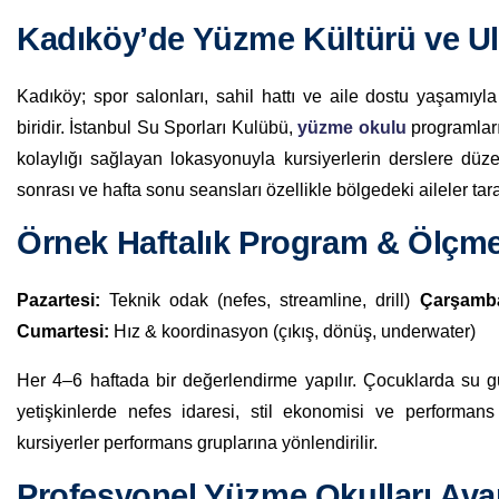
Kadıköy’de Yüzme Kültürü ve Ul
Kadıköy; spor salonları, sahil hattı ve aile dostu yaşamıy
biridir. İstanbul Su Sporları Kulübü,
yüzme okulu
programları
kolaylığı sağlayan lokasyonuyla kursiyerlerin derslere düzenl
sonrası ve hafta sonu seansları özellikle bölgedeki aileler tar
Örnek Haftalık Program & Ölçm
Pazartesi:
Teknik odak (nefes, streamline, drill)
Çarşamb
Cumartesi:
Hız & koordinasyon (çıkış, dönüş, underwater)
Her 4–6 haftada bir değerlendirme yapılır. Çocuklarda su g
yetişkinlerde nefes idaresi, stil ekonomisi ve performans y
kursiyerler performans gruplarına yönlendirilir.
Profesyonel Yüzme Okulları Avan