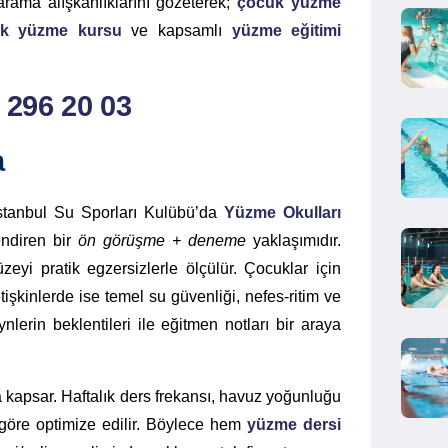
arama alışkanlıklarını gözeterek;
çocuk yüzme
k yüzme kursu
ve kapsamlı
yüzme eğitimi
) 296 20 03
a
 İstanbul Su Sporları Kulübü’da
Yüzme Okulları
lendiren bir
ön görüşme + deneme
yaklaşımıdır.
eyi pratik egzersizlerle ölçülür. Çocuklar için
tişkinlerde ise temel su güvenliği, nefes-ritim ve
erin beklentileri ile eğitmen notları bir araya
 kapsar. Haftalık ders frekansı, havuz yoğunluğu
 göre optimize edilir. Böylece hem
yüzme dersi