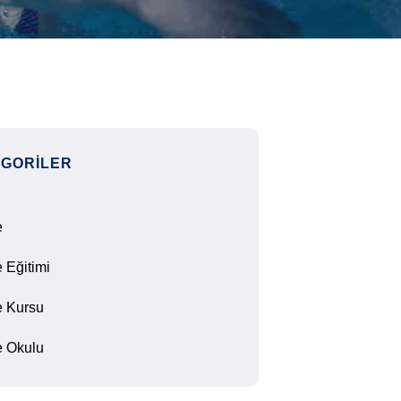
GORILER
e
 Eğitimi
 Kursu
 Okulu