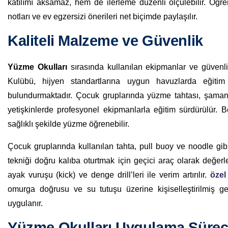
katılımı aksamaz, hem de ilerleme düzenli ölçülebilir. Öğre
notları ve ev egzersizi önerileri net biçimde paylaşılır.
Kaliteli Malzeme ve Güvenlik
Yüzme Okulları
sırasında kullanılan ekipmanlar ve güvenli
Kulübü, hijyen standartlarına uygun havuzlarda eğiti
bulundurmaktadır. Çocuk gruplarında yüzme tahtası, şamand
yetişkinlerde profesyonel ekipmanlarla eğitim sürdürülür. 
sağlıklı şekilde yüzme öğrenebilir.
Çocuk gruplarında kullanılan tahta, pull buoy ve noodle gibi
tekniği doğru kalıba oturtmak için geçici araç olarak değerlen
ayak vuruşu (kick) ve denge drill’leri ile verim artırılır.
özel
omurga doğrusu ve su tutuşu üzerine kişiselleştirilmiş geri
uygulanır.
Yüzme Okulları Uygulama Sürec