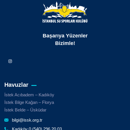
Başarıya Yüzenler
Bizimle!
Havuzlar
İstek Acıbadem – Kadıköy
İstek Bilge Kağan – Florya
İstek Belde – Üsküdar
bilgi@issk.org.tr
Kadıköy 0 (540) 296 20 03