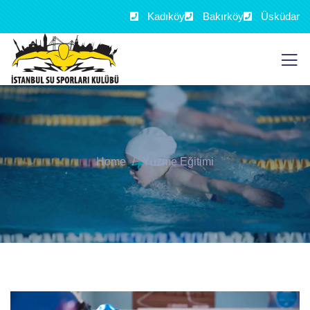
Kadıköy
Bakırköy
Üsküdar
Home
Yüzme Eğitimi