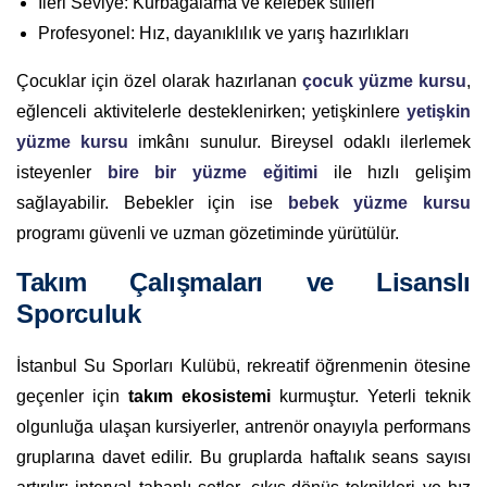
İleri Seviye: Kurbağalama ve kelebek stilleri
Profesyonel: Hız, dayanıklılık ve yarış hazırlıkları
Çocuklar için özel olarak hazırlanan
çocuk yüzme kursu
,
eğlenceli aktivitelerle desteklenirken; yetişkinlere
yetişkin
yüzme kursu
imkânı sunulur. Bireysel odaklı ilerlemek
isteyenler
bire bir yüzme eğitimi
ile hızlı gelişim
sağlayabilir. Bebekler için ise
bebek yüzme kursu
programı güvenli ve uzman gözetiminde yürütülür.
Takım Çalışmaları ve Lisanslı
Sporculuk
İstanbul Su Sporları Kulübü, rekreatif öğrenmenin ötesine
geçenler için
takım ekosistemi
kurmuştur. Yeterli teknik
olgunluğa ulaşan kursiyerler, antrenör onayıyla performans
gruplarına davet edilir. Bu gruplarda haftalık seans sayısı