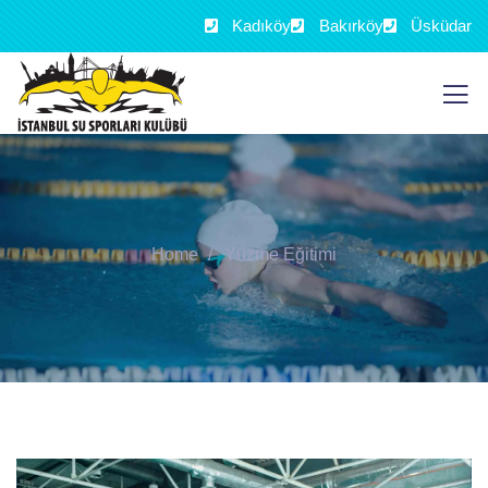
Kadıköy
Bakırköy
Üsküdar
Home
Yüzme Eğitimi