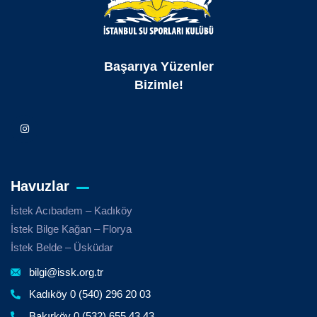
Başarıya Yüzenler
Bizimle!
Havuzlar
İstek Acıbadem – Kadıköy
İstek Bilge Kağan – Florya
İstek Belde – Üsküdar
bilgi@issk.org.tr
Kadıköy 0 (540) 296 20 03
Bakırköy 0 (532) 655 43 43