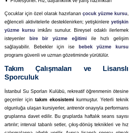
Profesyonel: Hız, dayanıklılık ve yarış hazırlıkları
Çocuklar için özel olarak hazırlanan
çocuk yüzme kursu
,
eğlenceli aktivitelerle desteklenirken; yetişkinlere
yetişkin
yüzme kursu
imkânı sunulur. Bireysel odaklı ilerlemek
isteyenler
bire bir yüzme eğitimi
ile hızlı gelişim
sağlayabilir. Bebekler için ise
bebek yüzme kursu
programı güvenli ve uzman gözetiminde yürütülür.
Takım Çalışmaları ve Lisanslı
Sporculuk
İstanbul Su Sporları Kulübü, rekreatif öğrenmenin ötesine
geçenler için
takım ekosistemi
kurmuştur. Yeterli teknik
olgunluğa ulaşan kursiyerler, antrenör onayıyla performans
gruplarına davet edilir. Bu gruplarda haftalık seans sayısı
artırılır; interval tabanlı setler, çıkış-dönüş teknikleri ve hız
çalışmalarına ağırlık verilir. Ayrıca lisanslı sporcu olmak