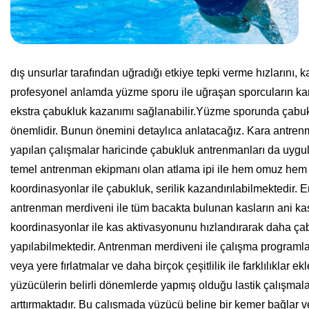
dış unsurlar tarafından uğradığı etkiye tepki verme hızlarını, k
profesyonel anlamda yüzme sporu ile uğraşan sporcuların kara
ekstra çabukluk kazanımı sağlanabilir.
Yüzme sporunda çabukl
önemlidir. Bunun önemini detaylıca anlatacağız. Kara antrenma
yapılan çalışmalar haricinde çabukluk antrenmanları da uygul
temel antrenman ekipmanı olan atlama ipi ile hem omuz hem d
koordinasyonlar ile çabukluk, serilik kazandırılabilmektedir.
antrenman merdiveni ile tüm bacakta bulunan kasların ani kası
koordinasyonlar ile kas aktivasyonunu hızlandırarak daha çabu
yapılabilmektedir. Antrenman merdiveni ile çalışma programlar
veya yere fırlatmalar ve daha birçok çeşitlilik ile farklılıklar e
yüzücülerin belirli dönemlerde yapmış olduğu lastik çalışmala
arttırmaktadır. Bu çalışmada yüzücü beline bir kemer bağlar ve