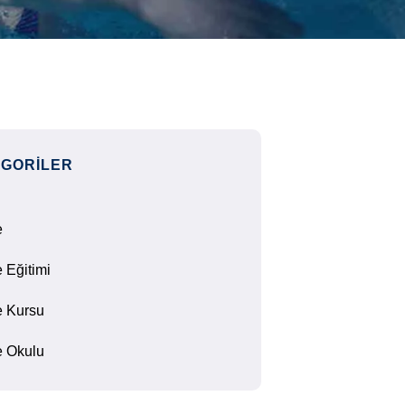
GORILER
e
 Eğitimi
 Kursu
 Okulu