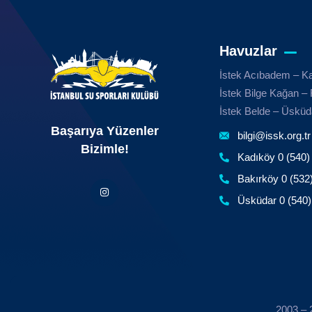
Havuzlar
İstek Acıbadem – K
İstek Bilge Kağan – 
İstek Belde – Üsküd
Başarıya Yüzenler
bilgi@issk.org.tr
Bizimle!
Kadıköy 0 (540)
Bakırköy 0 (532
Üsküdar 0 (540)
2003 – 2