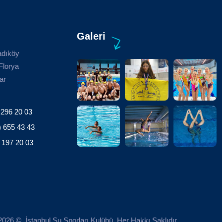
Galeri
adıköy
Florya
ar
 296 20 03
) 655 43 43
 197 20 03
026 © İstanbul Su Sporları Kulübü. Her Hakkı Saklıdır.