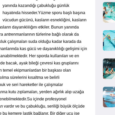
yanında kazandığı çabukluğu günlük
hayatında hisseder.
Yüzme sporu başlı başına
vücudun gücünü, kasların esnekliğini, kasların
asların dayanıklılığını etkiler. Bunun yanında
 antrenmanlarının türlerine bağlı olarak da
uk çalışmaları suda olduğu kadar karada da
nlarında kas gücü ve dayanıklılığı gelişimi için
anabilmektedir. Her sporda kullanılan ve en
e bacak, ayak bileği çevresi kas gruplarını
 En temel ekipmanlardan bir başkası olan
lma sürelerini kısaltma ve belirli
k ve seri hareketler ile çalışmalar
ına kutu zıplamaları, yerden ağırlık alıp uzağa
klenebilmektedir.
Su içinde profesyonel
rı vardır ve bu çabukluğu, seriliği büyük ölçüde
 bu kemere lastik bağlanır. Bir diğer ucu ise