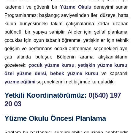
kademeli ve güvenli bir
Yüzme Okulu
deneyimi sunar.
Programlarımız; başlangıç seviyesinden ileri düzeye, hatta
kulüp bünyesindeki takım çalışmalarına kadar uzanan
bütüncül bir yapıya sahiptir. Aileler için şeffaf planlama,
çocuklar için oyun tabanlı öğrenme, yetişkinler için teknik
gelişim ve performans odaklı antrenman seçenekleri aynı
çatı altında buluşur. Bölgenin arama alışkanlıklarını
gözeterek;
çocuk yüzme kursu
,
yetişkin yüzme kursu
,
özel yüzme dersi
,
bebek yüzme kursu
ve kapsamlı
yüzme eğitimi
seçeneklerini net biçimde kurguladık.
Yetkili Koordinatörümüz:
0(540) 197
20 03
Yüzme Okulu Öncesi Planlama
Sağlam bir başlangıç, sürdürülebilir gelişimin anahtarıdır.