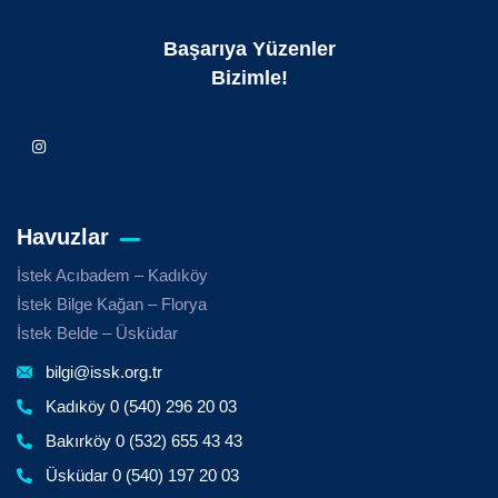
Başarıya Yüzenler
Bizimle!
Havuzlar
İstek Acıbadem – Kadıköy
İstek Bilge Kağan – Florya
İstek Belde – Üsküdar
bilgi@issk.org.tr
Kadıköy 0 (540) 296 20 03
Bakırköy 0 (532) 655 43 43
Üsküdar 0 (540) 197 20 03