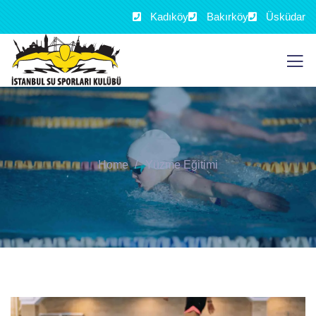
Kadıköy
Bakırköy
Üsküdar
Home
Yüzme Eğitimi