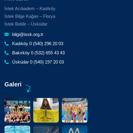
İstek Acıbadem – Kadıköy
İstek Bilge Kağan – Florya
İstek Belde – Üsküdar
bilgi@issk.org.tr
Kadıköy 0 (540) 296 20 03
Bakırköy 0 (532) 655 43 43
Üsküdar 0 (540) 197 20 03
Galeri