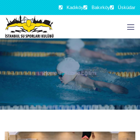
Kadıköy
Bakırköy
Üsküdar
Home
Yüzme Eğitimi