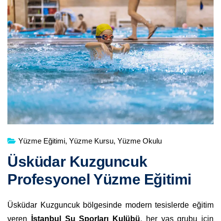
Yüzme Eğitimi
,
Yüzme Kursu
,
Yüzme Okulu
Üsküdar Kuzguncuk
Profesyonel Yüzme Eğitimi
Üsküdar Kuzguncuk bölgesinde modern tesislerde eğitim
veren
İstanbul Su Sporları Kulübü
, her yaş grubu için