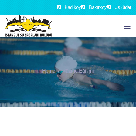
Kadıköy
Bakırköy
Üsküdar
Home
Yüzme Eğitimi