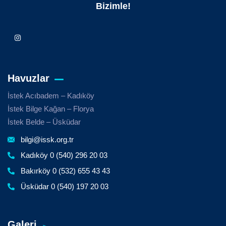
Bizimle!
Havuzlar
İstek Acıbadem – Kadıköy
İstek Bilge Kağan – Florya
İstek Belde – Üsküdar
bilgi@issk.org.tr
Kadıköy 0 (540) 296 20 03
Bakırköy 0 (532) 655 43 43
Üsküdar 0 (540) 197 20 03
Galeri