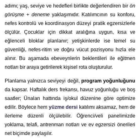
adımı; yaş, seviye ve hedefleri birlikte değerlendiren bir
ön
görüşme + deneme
yaklaşımıdır. Katılımcının su konforu,
nefes kontrolü ve koordinasyon düzeyi pratik egzersizlerle
ölçülür. Çocuklar için dikkat aralığına uygun, kısa ve
eğlenceli bloklar planlanır; yetişkinlerde ise temel su
güvenliği, nefes-ritim ve doğru vücut pozisyonu hızla ele
alınır. Bu aşamada ebeveynlerin beklentileri ile eğitmen
notları bir araya getirilerek kişisel rota oluşturulur.
Planlama yalnızca seviyeyi değil,
program yoğunluğunu
da kapsar. Haftalık ders frekansı, havuz yoğunluğu ve boş
saatler; Ünalan hattında iş/okul düzenine göre optimize
edilir. Böylece hem
yüzme dersi
katılımı aksamaz, hem de
ilerleme düzenli ölçülebilir. Öğrenci/veli panelimizde
yoklama, telafi, antrenman notları ve ev egzersizi önerileri
net biçimde paylaşılır.