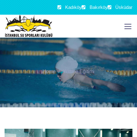
Kadıköy
Bakırköy
Üsküdar
Home
Yüzme Eğitimi