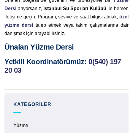
Ünalan bölgesinde güvenilir ve profesyonel bir
Yüzme
Dersi
arıyorsanız,
İstanbul Su Sporları Kulübü
ile hemen
iletişime geçin. Program, seviye ve saat bilgisi almak;
özel
yüzme dersi
talep etmek veya takım çalışmalarına dair
danışmak için arayabilirsiniz.
Ünalan Yüzme Dersi
Yetkili Koordinatörümüz:
0(540) 197
20 03
KATEGORILER
Yüzme