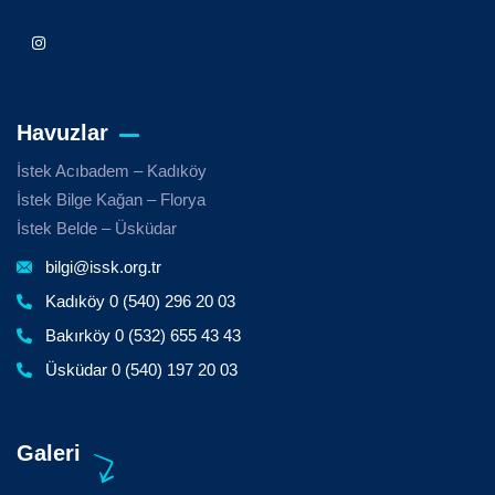
Havuzlar
İstek Acıbadem – Kadıköy
İstek Bilge Kağan – Florya
İstek Belde – Üsküdar
bilgi@issk.org.tr
Kadıköy 0 (540) 296 20 03
Bakırköy 0 (532) 655 43 43
Üsküdar 0 (540) 197 20 03
Galeri