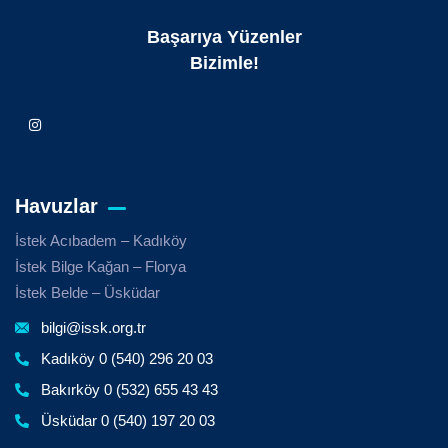
Başarıya Yüzenler
Bizimle!
Havuzlar
İstek Acıbadem – Kadıköy
İstek Bilge Kağan – Florya
İstek Belde – Üsküdar
bilgi@issk.org.tr
Kadıköy 0 (540) 296 20 03
Bakırköy 0 (532) 655 43 43
Üsküdar 0 (540) 197 20 03