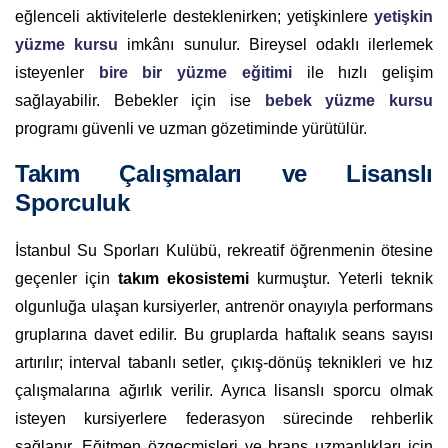
eğlenceli aktivitelerle desteklenirken; yetişkinlere
yetişkin
yüzme kursu
imkânı sunulur. Bireysel odaklı ilerlemek
isteyenler
bire bir yüzme eğitimi
ile hızlı gelişim
sağlayabilir. Bebekler için ise
bebek yüzme kursu
programı güvenli ve uzman gözetiminde yürütülür.
Takım Çalışmaları ve Lisanslı
Sporculuk
İstanbul Su Sporları Kulübü, rekreatif öğrenmenin ötesine
geçenler için
takım ekosistemi
kurmuştur. Yeterli teknik
olgunluğa ulaşan kursiyerler, antrenör onayıyla performans
gruplarına davet edilir. Bu gruplarda haftalık seans sayısı
artırılır; interval tabanlı setler, çıkış-dönüş teknikleri ve hız
çalışmalarına ağırlık verilir. Ayrıca lisanslı sporcu olmak
isteyen kursiyerlere federasyon sürecinde rehberlik
sağlanır. Eğitmen özgeçmişleri ve branş uzmanlıkları için