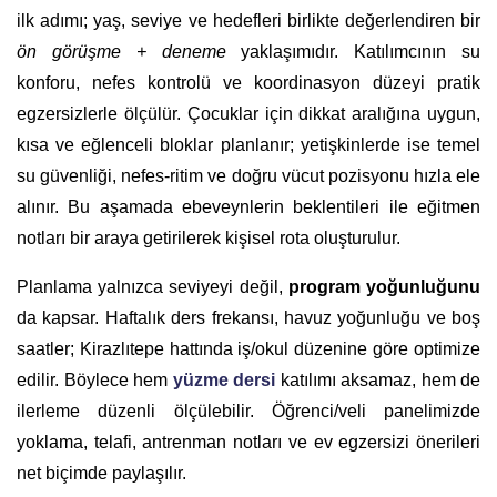
ilk adımı; yaş, seviye ve hedefleri birlikte değerlendiren bir
ön görüşme + deneme
yaklaşımıdır. Katılımcının su
konforu, nefes kontrolü ve koordinasyon düzeyi pratik
egzersizlerle ölçülür. Çocuklar için dikkat aralığına uygun,
kısa ve eğlenceli bloklar planlanır; yetişkinlerde ise temel
su güvenliği, nefes-ritim ve doğru vücut pozisyonu hızla ele
alınır. Bu aşamada ebeveynlerin beklentileri ile eğitmen
notları bir araya getirilerek kişisel rota oluşturulur.
Planlama yalnızca seviyeyi değil,
program yoğunluğunu
da kapsar. Haftalık ders frekansı, havuz yoğunluğu ve boş
saatler; Kirazlıtepe hattında iş/okul düzenine göre optimize
edilir. Böylece hem
yüzme dersi
katılımı aksamaz, hem de
ilerleme düzenli ölçülebilir. Öğrenci/veli panelimizde
yoklama, telafi, antrenman notları ve ev egzersizi önerileri
net biçimde paylaşılır.