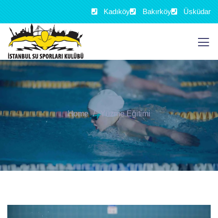
Kadıköy
Bakırköy
Üsküdar
Home
Yüzme Eğitimi