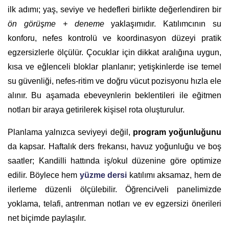
ilk adımı; yaş, seviye ve hedefleri birlikte değerlendiren bir
ön görüşme + deneme
yaklaşımıdır. Katılımcının su
konforu, nefes kontrolü ve koordinasyon düzeyi pratik
egzersizlerle ölçülür. Çocuklar için dikkat aralığına uygun,
kısa ve eğlenceli bloklar planlanır; yetişkinlerde ise temel
su güvenliği, nefes-ritim ve doğru vücut pozisyonu hızla ele
alınır. Bu aşamada ebeveynlerin beklentileri ile eğitmen
notları bir araya getirilerek kişisel rota oluşturulur.
Planlama yalnızca seviyeyi değil,
program yoğunluğunu
da kapsar. Haftalık ders frekansı, havuz yoğunluğu ve boş
saatler; Kandilli hattında iş/okul düzenine göre optimize
edilir. Böylece hem
yüzme dersi
katılımı aksamaz, hem de
ilerleme düzenli ölçülebilir. Öğrenci/veli panelimizde
yoklama, telafi, antrenman notları ve ev egzersizi önerileri
net biçimde paylaşılır.