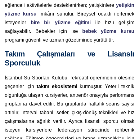
eğlenceli aktivitelerle desteklenirken; yetişkinlere
yetişkin
yüzme kursu
imkânı sunulur. Bireysel odaklı ilerlemek
isteyenler
bire bir yüzme eğitimi
ile hızlı gelişim
sağlayabilir. Bebekler için ise
bebek yüzme kursu
programı güvenli ve uzman gözetiminde yürütülür.
Takım Çalışmaları ve Lisanslı
Sporculuk
İstanbul Su Sporları Kulübü, rekreatif öğrenmenin ötesine
geçenler için
takım ekosistemi
kurmuştur. Yeterli teknik
olgunluğa ulaşan kursiyerler, antrenör onayıyla performans
gruplarına davet edilir. Bu gruplarda haftalık seans sayısı
artırılır; interval tabanlı setler, çıkış-dönüş teknikleri ve hız
çalışmalarına ağırlık verilir. Ayrıca lisanslı sporcu olmak
isteyen kursiyerlere federasyon sürecinde rehberlik
sağlanır. Eğitmen özgeçmişleri ve branş uzmanlıkları için