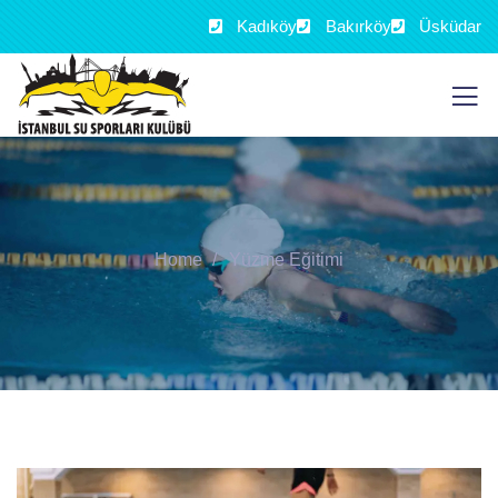
Kadıköy
Bakırköy
Üsküdar
Home
Yüzme Eğitimi