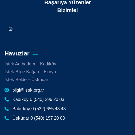
Başarıya Yüzenler
Bizimle!
Havuzlar
İstek Acıbadem – Kadıköy
İstek Bilge Kağan – Florya
İstek Belde – Üsküdar
bilgi@issk.org.tr
Kadıköy 0 (540) 296 20 03
Bakırköy 0 (532) 655 43 43
Üsküdar 0 (540) 197 20 03