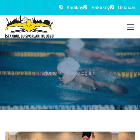
Kadıköy
Bakırköy
Üsküdar
Home
Yüzme Eğitimi