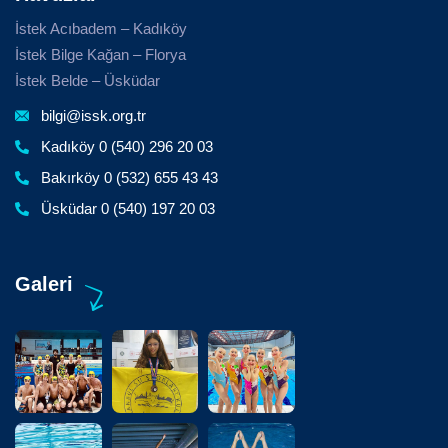
İstek Acıbadem – Kadıköy
İstek Bilge Kağan – Florya
İstek Belde – Üsküdar
bilgi@issk.org.tr
Kadıköy 0 (540) 296 20 03
Bakırköy 0 (532) 655 43 43
Üsküdar 0 (540) 197 20 03
Galeri