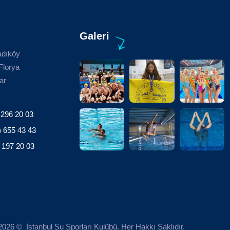
Galeri
adıköy
Florya
ar
 296 20 03
) 655 43 43
 197 20 03
026 © İstanbul Su Sporları Kulübü. Her Hakkı Saklıdır.