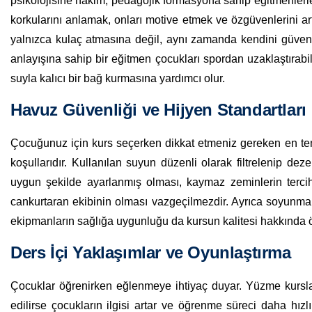
psikolojisine hakim, pedagojik formasyona sahip eğitmenler
korkularını anlamak, onları motive etmek ve özgüvenlerini artı
yalnızca kulaç atmasına değil, aynı zamanda kendini güvend
anlayışına sahip bir eğitmen çocukları spordan uzaklaştırabili
suyla kalıcı bir bağ kurmasına yardımcı olur.
Havuz Güvenliği ve Hijyen Standartları
Çocuğunuz için kurs seçerken dikkat etmeniz gereken en tem
koşullarıdır. Kullanılan suyun düzenli olarak filtrelenip de
uygun şekilde ayarlanmış olması, kaymaz zeminlerin terci
cankurtaran ekibinin olması vazgeçilmezdir. Ayrıca soyunma o
ekipmanların sağlığa uygunluğu da kursun kalitesi hakkında ön
Ders İçi Yaklaşımlar ve Oyunlaştırma
Çocuklar öğrenirken eğlenmeye ihtiyaç duyar. Yüzme kursla
edilirse çocukların ilgisi artar ve öğrenme süreci daha hızl