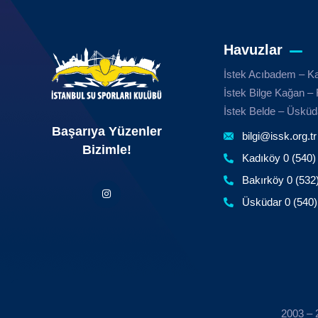
Havuzlar
İstek Acıbadem – K
İstek Bilge Kağan – 
İstek Belde – Üsküd
Başarıya Yüzenler
bilgi@issk.org.tr
Bizimle!
Kadıköy 0 (540)
Bakırköy 0 (532
Üsküdar 0 (540)
2003 – 2