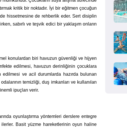
le mümkündür. Çocukların suya alışma sürecinde
rmak kritik bir noktadır. İyi bir eğitmen çocuğun
e hissetmesine de rehberlik eder. Sert disiplin
rken, sabırlı ve teşvik edici bir yaklaşım onların
el konulardan biri havuzun güvenliği ve hijyen
zenfekte edilmesi, havuzun derinliğinin çocuklara
h edilmesi ve acil durumlarda hazırda bulunan
dalarının temizliği, duş imkanları ve kullanılan
emli ipuçları verir.
rında oyunlaştırma yöntemleri derslere entegre
ı ilerler. Basit yüzme hareketlerinin oyun haline