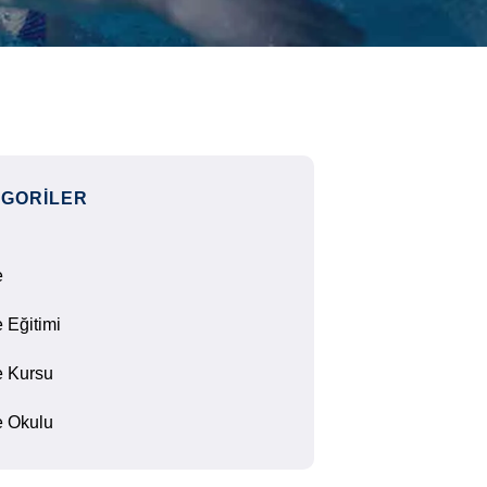
GORILER
e
 Eğitimi
 Kursu
 Okulu