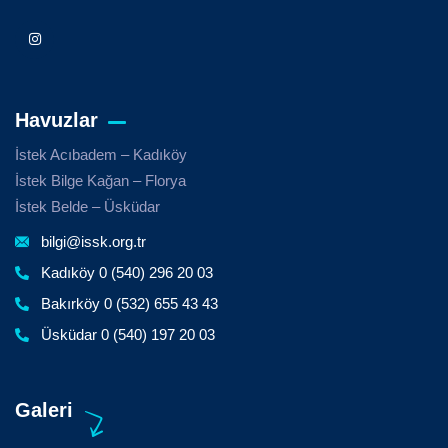
Havuzlar
İstek Acıbadem – Kadıköy
İstek Bilge Kağan – Florya
İstek Belde – Üsküdar
bilgi@issk.org.tr
Kadıköy 0 (540) 296 20 03
Bakırköy 0 (532) 655 43 43
Üsküdar 0 (540) 197 20 03
Galeri