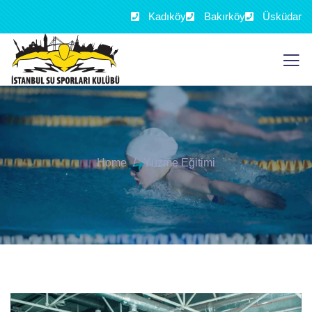
Kadıköy
Bakırköy
Üsküdar
Home
Yüzme Eğitimi