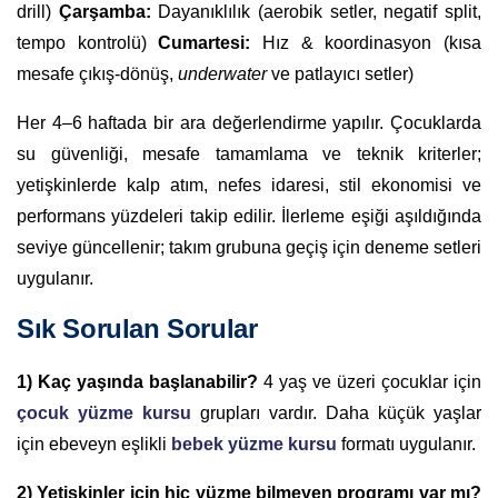
drill)
Çarşamba:
Dayanıklılık (aerobik setler, negatif split,
tempo kontrolü)
Cumartesi:
Hız & koordinasyon (kısa
mesafe çıkış-dönüş,
underwater
ve patlayıcı setler)
Her 4–6 haftada bir ara değerlendirme yapılır. Çocuklarda
su güvenliği, mesafe tamamlama ve teknik kriterler;
yetişkinlerde kalp atım, nefes idaresi, stil ekonomisi ve
performans yüzdeleri takip edilir. İlerleme eşiği aşıldığında
seviye güncellenir; takım grubuna geçiş için deneme setleri
uygulanır.
Sık Sorulan Sorular
1) Kaç yaşında başlanabilir?
4 yaş ve üzeri çocuklar için
çocuk yüzme kursu
grupları vardır. Daha küçük yaşlar
için ebeveyn eşlikli
bebek yüzme kursu
formatı uygulanır.
2) Yetişkinler için hiç yüzme bilmeyen programı var mı?