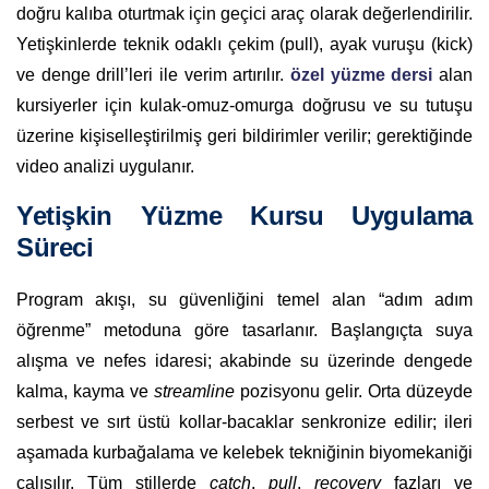
doğru kalıba oturtmak için geçici araç olarak değerlendirilir.
Yetişkinlerde teknik odaklı çekim (pull), ayak vuruşu (kick)
ve denge drill’leri ile verim artırılır.
özel yüzme dersi
alan
kursiyerler için kulak-omuz-omurga doğrusu ve su tutuşu
üzerine kişiselleştirilmiş geri bildirimler verilir; gerektiğinde
video analizi uygulanır.
Yetişkin Yüzme Kursu Uygulama
Süreci
Program akışı, su güvenliğini temel alan “adım adım
öğrenme” metoduna göre tasarlanır. Başlangıçta suya
alışma ve nefes idaresi; akabinde su üzerinde dengede
kalma, kayma ve
streamline
pozisyonu gelir. Orta düzeyde
serbest ve sırt üstü kollar-bacaklar senkronize edilir; ileri
aşamada kurbağalama ve kelebek tekniğinin biyomekaniği
çalışılır. Tüm stillerde
catch
,
pull
,
recovery
fazları ve