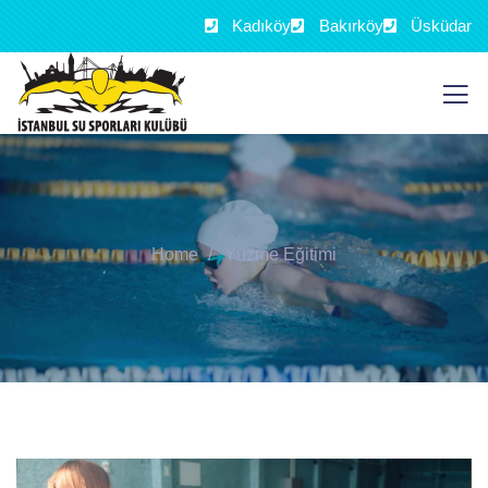
Kadıköy
Bakırköy
Üsküdar
Home
Yüzme Eğitimi