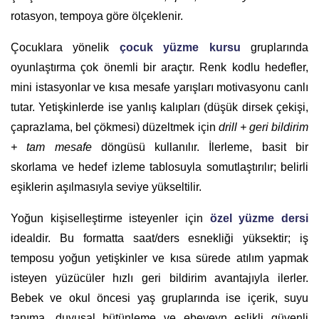
rotasyon, tempoya göre ölçeklenir.
Çocuklara yönelik
çocuk yüzme kursu
gruplarında
oyunlaştırma çok önemli bir araçtır. Renk kodlu hedefler,
mini istasyonlar ve kısa mesafe yarışları motivasyonu canlı
tutar. Yetişkinlerde ise yanlış kalıpları (düşük dirsek çekişi,
çaprazlama, bel çökmesi) düzeltmek için
drill + geri bildirim
+ tam mesafe
döngüsü kullanılır. İlerleme, basit bir
skorlama ve hedef izleme tablosuyla somutlaştırılır; belirli
eşiklerin aşılmasıyla seviye yükseltilir.
Yoğun kişiselleştirme isteyenler için
özel yüzme dersi
idealdir. Bu formatta saat/ders esnekliği yüksektir; iş
temposu yoğun yetişkinler ve kısa sürede atılım yapmak
isteyen yüzücüler hızlı geri bildirim avantajıyla ilerler.
Bebek ve okul öncesi yaş gruplarında ise içerik, suyu
tanıma, duyusal bütünleme ve ebeveyn eşlikli güvenli