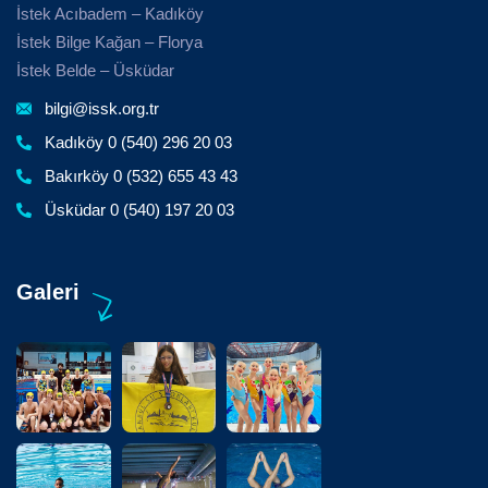
İstek Acıbadem – Kadıköy
İstek Bilge Kağan – Florya
İstek Belde – Üsküdar
bilgi@issk.org.tr
Kadıköy 0 (540) 296 20 03
Bakırköy 0 (532) 655 43 43
Üsküdar 0 (540) 197 20 03
Galeri