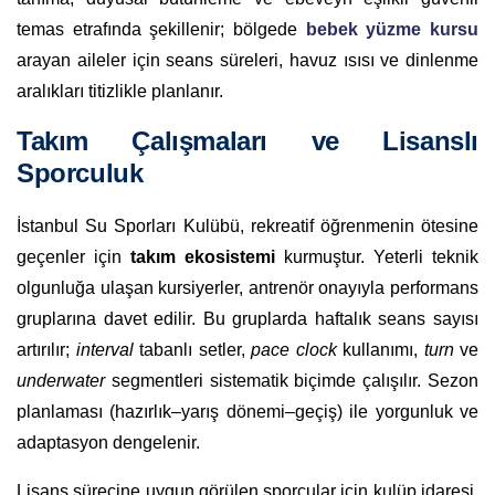
temas etrafında şekillenir; bölgede
bebek yüzme kursu
arayan aileler için seans süreleri, havuz ısısı ve dinlenme
aralıkları titizlikle planlanır.
Takım Çalışmaları ve Lisanslı
Sporculuk
İstanbul Su Sporları Kulübü, rekreatif öğrenmenin ötesine
geçenler için
takım ekosistemi
kurmuştur. Yeterli teknik
olgunluğa ulaşan kursiyerler, antrenör onayıyla performans
gruplarına davet edilir. Bu gruplarda haftalık seans sayısı
artırılır;
interval
tabanlı setler,
pace clock
kullanımı,
turn
ve
underwater
segmentleri sistematik biçimde çalışılır. Sezon
planlaması (hazırlık–yarış dönemi–geçiş) ile yorgunluk ve
adaptasyon dengelenir.
Lisans sürecine uygun görülen sporcular için kulüp idaresi,