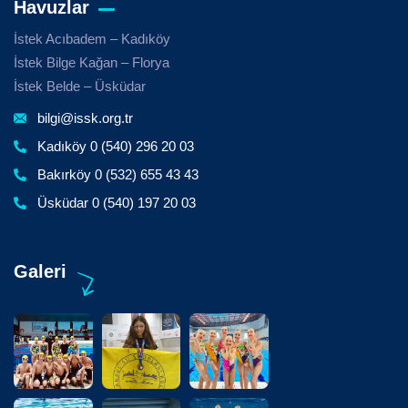
Havuzlar
İstek Acıbadem – Kadıköy
İstek Bilge Kağan – Florya
İstek Belde – Üsküdar
bilgi@issk.org.tr
Kadıköy 0 (540) 296 20 03
Bakırköy 0 (532) 655 43 43
Üsküdar 0 (540) 197 20 03
Galeri