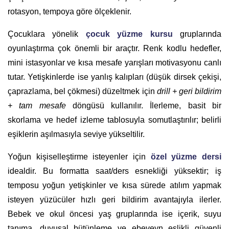
rotasyon, tempoya göre ölçeklenir.
Çocuklara yönelik
çocuk yüzme kursu
gruplarında
oyunlaştırma çok önemli bir araçtır. Renk kodlu hedefler,
mini istasyonlar ve kısa mesafe yarışları motivasyonu canlı
tutar. Yetişkinlerde ise yanlış kalıpları (düşük dirsek çekişi,
çaprazlama, bel çökmesi) düzeltmek için
drill + geri bildirim
+ tam mesafe
döngüsü kullanılır. İlerleme, basit bir
skorlama ve hedef izleme tablosuyla somutlaştırılır; belirli
eşiklerin aşılmasıyla seviye yükseltilir.
Yoğun kişiselleştirme isteyenler için
özel yüzme dersi
idealdir. Bu formatta saat/ders esnekliği yüksektir; iş
temposu yoğun yetişkinler ve kısa sürede atılım yapmak
isteyen yüzücüler hızlı geri bildirim avantajıyla ilerler.
Bebek ve okul öncesi yaş gruplarında ise içerik, suyu
tanıma, duyusal bütünleme ve ebeveyn eşlikli güvenli