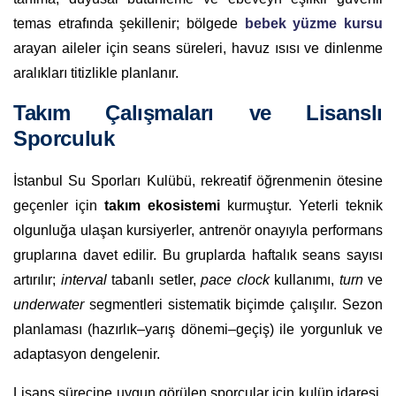
temas etrafında şekillenir; bölgede
bebek yüzme kursu
arayan aileler için seans süreleri, havuz ısısı ve dinlenme
aralıkları titizlikle planlanır.
Takım Çalışmaları ve Lisanslı
Sporculuk
İstanbul Su Sporları Kulübü, rekreatif öğrenmenin ötesine
geçenler için
takım ekosistemi
kurmuştur. Yeterli teknik
olgunluğa ulaşan kursiyerler, antrenör onayıyla performans
gruplarına davet edilir. Bu gruplarda haftalık seans sayısı
artırılır;
interval
tabanlı setler,
pace clock
kullanımı,
turn
ve
underwater
segmentleri sistematik biçimde çalışılır. Sezon
planlaması (hazırlık–yarış dönemi–geçiş) ile yorgunluk ve
adaptasyon dengelenir.
Lisans sürecine uygun görülen sporcular için kulüp idaresi,