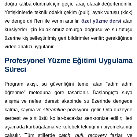
doğru kalıba oturtmak için geçici araç olarak değerlendirilir.
Yetişkinlerde teknik odaklı çekim (pull), ayak vuruşu (kick)
ve denge drill’leri ile verim artırılır.
özel yüzme dersi
alan
kursiyerler için kulak-omuz-omurga doğrusu ve su tutuşu
üzerine kişiselleştirilmiş geri bildirimler verilir; gerektiğinde
video analizi uygulanır.
Profesyonel Yüzme Eğitimi Uygulama
Süreci
Program akışı, su güvenliğini temel alan “adım adım
öğrenme” metoduna göre tasarlanır. Başlangıçta suya
alışma ve nefes idaresi; akabinde su üzerinde dengede
kalma, kayma ve
streamline
pozisyonu gelir. Orta düzeyde
serbest ve sırt üstü kollar-bacaklar senkronize edilir; ileri
aşamada kurbağalama ve kelebek tekniğinin biyomekaniği
çalışılır. Tüm stillerde
catch
,
pull
,
recovery
fazları ve