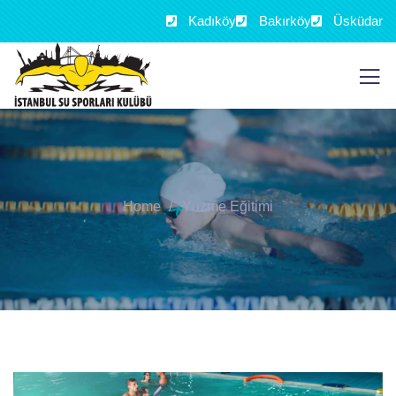
Kadıköy
Bakırköy
Üsküdar
Home
Yüzme Eğitimi