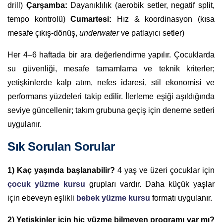
drill)
Çarşamba:
Dayanıklılık (aerobik setler, negatif split,
tempo kontrolü)
Cumartesi:
Hız & koordinasyon (kısa
mesafe çıkış-dönüş,
underwater
ve patlayıcı setler)
Her 4–6 haftada bir ara değerlendirme yapılır. Çocuklarda
su güvenliği, mesafe tamamlama ve teknik kriterler;
yetişkinlerde kalp atım, nefes idaresi, stil ekonomisi ve
performans yüzdeleri takip edilir. İlerleme eşiği aşıldığında
seviye güncellenir; takım grubuna geçiş için deneme setleri
uygulanır.
Sık Sorulan Sorular
1) Kaç yaşında başlanabilir?
4 yaş ve üzeri çocuklar için
çocuk yüzme kursu
grupları vardır. Daha küçük yaşlar
için ebeveyn eşlikli
bebek yüzme kursu
formatı uygulanır.
2) Yetişkinler için hiç yüzme bilmeyen programı var mı?