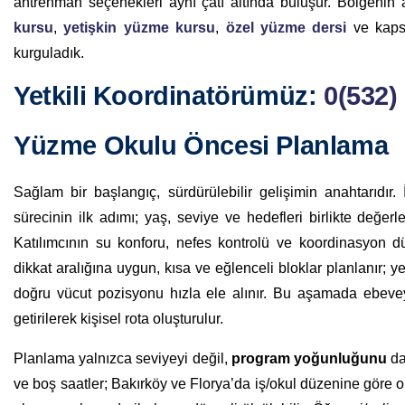
antrenman seçenekleri aynı çatı altında buluşur. Bölgenin 
kursu
,
yetişkin yüzme kursu
,
özel yüzme dersi
ve kap
kurguladık.
Yetkili Koordinatörümüz
:
0(532)
Yüzme Okulu Öncesi Planlama
Sağlam bir başlangıç, sürdürülebilir gelişimin anahtarıdır
sürecinin ilk adımı; yaş, seviye ve hedefleri birlikte değer
Katılımcının su konforu, nefes kontrolü ve koordinasyon düz
dikkat aralığına uygun, kısa ve eğlenceli bloklar planlanır; ye
doğru vücut pozisyonu hızla ele alınır. Bu aşamada ebeveynl
getirilerek kişisel rota oluşturulur.
Planlama yalnızca seviyeyi değil,
program yoğunluğunu
da
ve boş saatler; Bakırköy ve Florya’da iş/okul düzenine göre 