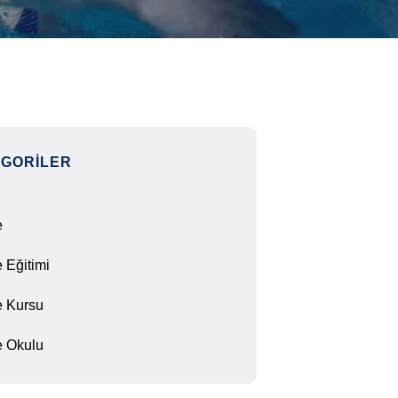
GORILER
e
 Eğitimi
 Kursu
 Okulu