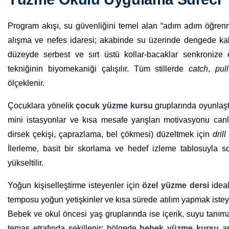
Program akışı, su güvenliğini temel alan “adım adım öğren
alışma ve nefes idaresi; akabinde su üzerinde dengede 
düzeyde serbest ve sırt üstü kollar-bacaklar senkronize
tekniğinin biyomekaniği çalışılır. Tüm stillerde
catch
,
pull
ölçeklenir.
Çocuklara yönelik
çocuk yüzme kursu
gruplarında oyunlaştı
mini istasyonlar ve kısa mesafe yarışları motivasyonu canlı 
dirsek çekişi, çaprazlama, bel çökmesi) düzeltmek için
dril
İlerleme, basit bir skorlama ve hedef izleme tablosuyla somu
yükseltilir.
Yoğun kişiselleştirme isteyenler için
özel yüzme dersi
ideal
temposu yoğun yetişkinler ve kısa sürede atılım yapmak isteyen 
Bebek ve okul öncesi yaş gruplarında ise içerik, suyu tanım
temas etrafında şekillenir; bölgede
bebek yüzme kursu
ar