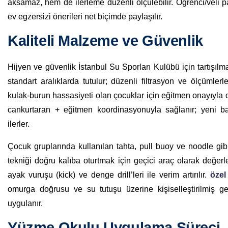
aksamaz, hem de ilerleme düzenli ölçülebilir. Öğrenci/veli p
ev egzersizi önerileri net biçimde paylaşılır.
Kaliteli Malzeme ve Güvenlik
Hijyen ve güvenlik İstanbul Su Sporları Kulübü için tartışılm
standart aralıklarda tutulur; düzenli filtrasyon ve ölçümler
kulak-burun hassasiyeti olan çocuklar için eğitmen onayıyla 
cankurtaran + eğitmen koordinasyonuyla sağlanır; yeni baş
ilerler.
Çocuk gruplarında kullanılan tahta, pull buoy ve noodle gibi
tekniği doğru kalıba oturtmak için geçici araç olarak değerlen
ayak vuruşu (kick) ve denge drill’leri ile verim artırılır.
özel
omurga doğrusu ve su tutuşu üzerine kişiselleştirilmiş geri
uygulanır.
Yüzme Okulu Uygulama Süreci