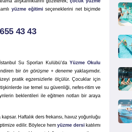
arama alışkanlıklarını gözeterek;
çocuk yüzme
samlı
yüzme eğitimi
seçeneklerini net biçimde
 655 43 43
. İstanbul Su Sporları Kulübü’da
Yüzme Okulu
lendiren bir
ön görüşme + deneme
yaklaşımıdır.
eyi pratik egzersizlerle ölçülür. Çocuklar için
tişkinlerde ise temel su güvenliği, nefes-ritim ve
erin beklentileri ile eğitmen notları bir araya
 kapsar. Haftalık ders frekansı, havuz yoğunluğu
optimize edilir. Böylece hem
yüzme dersi
katılımı