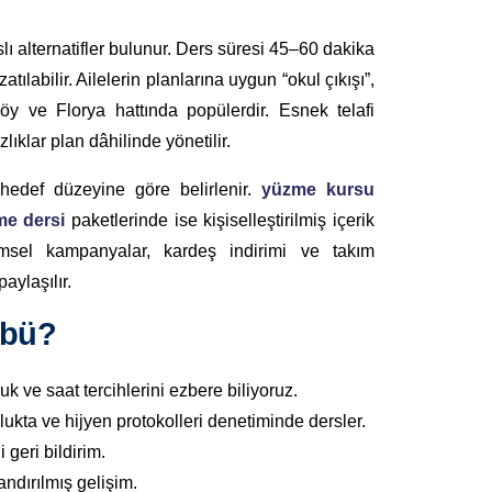
ı alternatifler bulunur. Ders süresi 45–60 dakika
ılabilir. Ailelerin planlarına uygun “okul çıkışı”,
öy ve Florya hattında popülerdir. Esnek telafi
lıklar plan dâhilinde yönetilir.
 hedef düzeyine göre belirlenir.
yüzme kursu
me dersi
paketlerinde ise kişiselleştirilmiş içerik
emsel kampanyalar, kardeş indirimi ve takım
aylaşılır.
übü?
k ve saat tercihlerini ezbere biliyoruz.
ukta ve hijyen protokolleri denetiminde dersler.
 geri bildirim.
andırılmış gelişim.