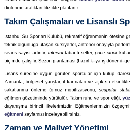
dinlenme aralıkları titizlikle planlanır.
Takım Çalışmaları ve Lisanslı S
İstanbul Su Sporları Kulübü, rekreatif öğrenmenin ötesine g
teknik olgunluğa ulaşan kursiyerler, antrenör onayıyla perform
seans sayısı artırılır;
interval
tabanlı setler,
pace clock
kulla
biçimde çalışılır. Sezon planlaması (hazırlık–yarış dönemi–ge
Lisans sürecine uygun görülen sporcular için kulüp idaresi,
Zamanla; bölgesel yarışlar, il karmaları ve açık su etkinlik
sakatlanma önleme (omuz mobilizasyonu,
scapular stabil
eğitmen gözetiminde yürütülür. Takım ruhu ve spor etiği,
yüz
dayanışma birincil ilkelerimizdir. Eğitmenlerimizin özgeç
eğitmeni
sayfamızı inceleyebilirsiniz.
Zaman ve Maliyet Yönetimi