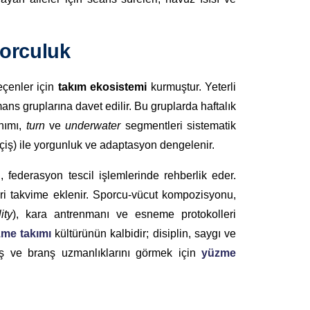
porculuk
eçenler için
takım ekosistemi
kurmuştur. Yeterli
ans gruplarına davet edilir. Bu gruplarda haftalık
nımı,
turn
ve
underwater
segmentleri sistematik
çiş) ile yorgunluk ve adaptasyon dengelenir.
 federasyon tescil işlemlerinde rehberlik eder.
leri takvime eklenir. Sporcu-vücut kompozisyonu,
ity
), kara antrenmanı ve esneme protokolleri
me takımı
kültürünün kalbidir; disiplin, saygı ve
miş ve branş uzmanlıklarını görmek için
yüzme