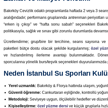
Bakırköy Cevizlik odaklı programlarda haftada 2 veya 3 seansl
aralığındadır; performans gruplarında antrenman periyotları uzat
“erken iş çıkışı” ve “hafta sonu sabah” seçenekleri Bakırk
politikasıyla, sağlık ve sınav gibi zorunlu durumlarda devamsız
Ücretlendirme; grup/bire bir tercihine, seans sayısına ve
paketleri bütçe dostu olacak şekilde kurgulanmış;
özel yüz
ve hızlandırılmış ilerleme avantajı bulunmaktadır. Dön
sporcularına yönelik burs/teşvik seçenekleri duyurularımızda p
Neden İstanbul Su Sporları Kul
Yerel uzmanlık:
Bakırköy & Florya hattında ulaşım, yoğunlu
Güvenli öğrenme:
Cankurtaran eşliğinde, kontrollü yoğunl
Metodoloji:
Seviyeye uygun, ölçülebilir hedefler ve düzenli
Kişiselleştirme:
özel yüzme dersi
ve küçük gruplarla hızl