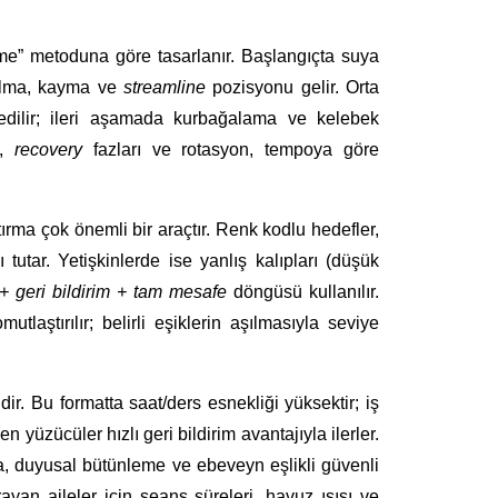
me” metoduna göre tasarlanır. Başlangıçta suya
kalma, kayma ve
streamline
pozisyonu gelir. Orta
 edilir; ileri aşamada kurbağalama ve kelebek
,
recovery
fazları ve rotasyon, tempoya göre
rma çok önemli bir araçtır. Renk kodlu hedefler,
tutar. Yetişkinlerde ise yanlış kalıpları (düşük
l + geri bildirim + tam mesafe
döngüsü kullanılır.
tlaştırılır; belirli eşiklerin aşılmasıyla seviye
dir. Bu formatta saat/ders esnekliği yüksektir; iş
yüzücüler hızlı geri bildirim avantajıyla ilerler.
a, duyusal bütünleme ve ebeveyn eşlikli güvenli
ayan aileler için seans süreleri, havuz ısısı ve