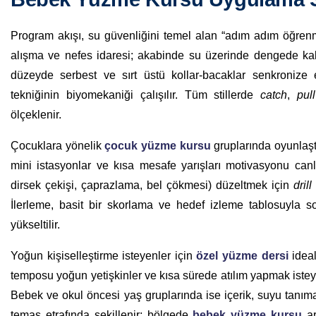
Program akışı, su güvenliğini temel alan “adım adım öğren
alışma ve nefes idaresi; akabinde su üzerinde dengede 
düzeyde serbest ve sırt üstü kollar-bacaklar senkronize
tekniğinin biyomekaniği çalışılır. Tüm stillerde
catch
,
pull
ölçeklenir.
Çocuklara yönelik
çocuk yüzme kursu
gruplarında oyunlaştı
mini istasyonlar ve kısa mesafe yarışları motivasyonu canlı 
dirsek çekişi, çaprazlama, bel çökmesi) düzeltmek için
dril
İlerleme, basit bir skorlama ve hedef izleme tablosuyla somu
yükseltilir.
Yoğun kişiselleştirme isteyenler için
özel yüzme dersi
ideal
temposu yoğun yetişkinler ve kısa sürede atılım yapmak isteyen 
Bebek ve okul öncesi yaş gruplarında ise içerik, suyu tanım
temas etrafında şekillenir; bölgede
bebek yüzme kursu
ar