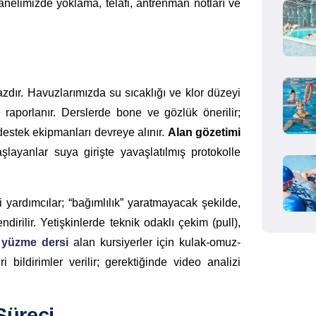
anelimizde yoklama, telafi, antrenman notları ve
azdır. Havuzlarımızda su sıcaklığı ve klor düzeyi
le raporlanır. Derslerde bone ve gözlük önerilir;
destek ekipmanları devreye alınır.
Alan gözetimi
layanlar suya girişte yavaşlatılmış protokolle
 yardımcılar; “bağımlılık” yaratmayacak şekilde,
dirilir. Yetişkinlerde teknik odaklı çekim (pull),
 yüzme dersi
alan kursiyerler için kulak-omuz-
 bildirimler verilir; gerektiğinde video analizi
üreci