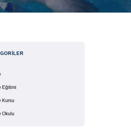
GORILER
e
 Eğitimi
 Kursu
 Okulu