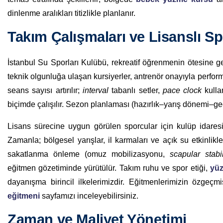
dinlenme aralıkları titizlikle planlanır.
Takım Çalışmaları ve Lisanslı S
İstanbul Su Sporları Kulübü, rekreatif öğrenmenin ötesine g
teknik olgunluğa ulaşan kursiyerler, antrenör onayıyla perform
seans sayısı artırılır;
interval
tabanlı setler,
pace clock
kulla
biçimde çalışılır. Sezon planlaması (hazırlık–yarış dönemi–ge
Lisans sürecine uygun görülen sporcular için kulüp idaresi,
Zamanla; bölgesel yarışlar, il karmaları ve açık su etkinlik
sakatlanma önleme (omuz mobilizasyonu,
scapular stabil
eğitmen gözetiminde yürütülür. Takım ruhu ve spor etiği,
yüz
dayanışma birincil ilkelerimizdir. Eğitmenlerimizin özgeç
eğitmeni
sayfamızı inceleyebilirsiniz.
Zaman ve Maliyet Yönetimi