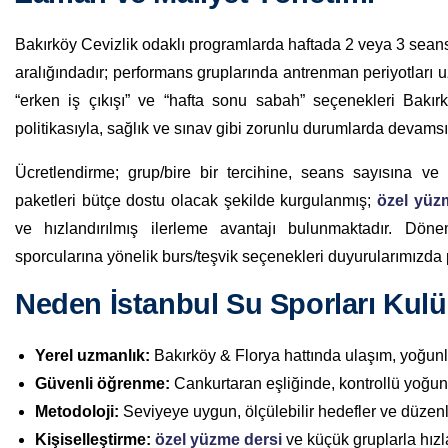
Bakırköy Cevizlik odaklı programlarda haftada 2 veya 3 seansl
aralığındadır; performans gruplarında antrenman periyotları uzat
“erken iş çıkışı” ve “hafta sonu sabah” seçenekleri Bakırk
politikasıyla, sağlık ve sınav gibi zorunlu durumlarda devamsız
Ücretlendirme; grup/bire bir tercihine, seans sayısına ve
paketleri bütçe dostu olacak şekilde kurgulanmış;
özel yüz
ve hızlandırılmış ilerleme avantajı bulunmaktadır. Dön
sporcularına yönelik burs/teşvik seçenekleri duyurularımızda p
Neden İstanbul Su Sporları Kul
Yerel uzmanlık:
Bakırköy & Florya hattında ulaşım, yoğunlu
Güvenli öğrenme:
Cankurtaran eşliğinde, kontrollü yoğunl
Metodoloji:
Seviyeye uygun, ölçülebilir hedefler ve düzenli
Kişiselleştirme:
özel yüzme dersi
ve küçük gruplarla hızl