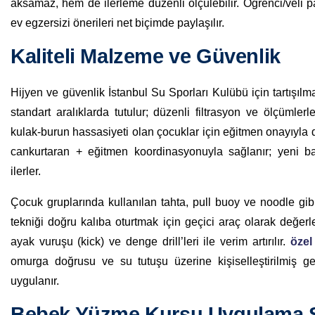
aksamaz, hem de ilerleme düzenli ölçülebilir. Öğrenci/veli p
ev egzersizi önerileri net biçimde paylaşılır.
Kaliteli Malzeme ve Güvenlik
Hijyen ve güvenlik İstanbul Su Sporları Kulübü için tartışılm
standart aralıklarda tutulur; düzenli filtrasyon ve ölçümler
kulak-burun hassasiyeti olan çocuklar için eğitmen onayıyla 
cankurtaran + eğitmen koordinasyonuyla sağlanır; yeni baş
ilerler.
Çocuk gruplarında kullanılan tahta, pull buoy ve noodle gibi
tekniği doğru kalıba oturtmak için geçici araç olarak değerlen
ayak vuruşu (kick) ve denge drill’leri ile verim artırılır.
özel
omurga doğrusu ve su tutuşu üzerine kişiselleştirilmiş geri
uygulanır.
Bebek Yüzme Kursu Uygulama S