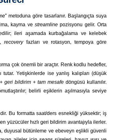
me” metoduna göre tasarlanır. Başlangıçta suya
kalma, kayma ve
streamline
pozisyonu gelir. Orta
 edilir; ileri aşamada kurbağalama ve kelebek
,
recovery
fazları ve rotasyon, tempoya göre
rma çok önemli bir araçtır. Renk kodlu hedefler,
tutar. Yetişkinlerde ise yanlış kalıpları (düşük
l + geri bildirim + tam mesafe
döngüsü kullanılır.
tlaştırılır; belirli eşiklerin aşılmasıyla seviye
dir. Bu formatta saat/ders esnekliği yüksektir; iş
yüzücüler hızlı geri bildirim avantajıyla ilerler.
a, duyusal bütünleme ve ebeveyn eşlikli güvenli
ayan aileler için seans süreleri, havuz ısısı ve