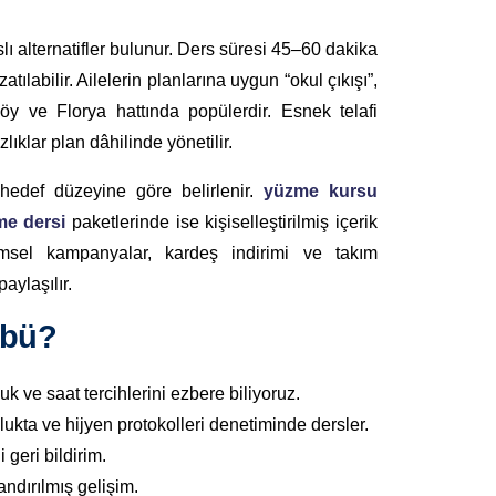
ı alternatifler bulunur. Ders süresi 45–60 dakika
ılabilir. Ailelerin planlarına uygun “okul çıkışı”,
öy ve Florya hattında popülerdir. Esnek telafi
lıklar plan dâhilinde yönetilir.
 hedef düzeyine göre belirlenir.
yüzme kursu
me dersi
paketlerinde ise kişiselleştirilmiş içerik
emsel kampanyalar, kardeş indirimi ve takım
aylaşılır.
übü?
k ve saat tercihlerini ezbere biliyoruz.
ukta ve hijyen protokolleri denetiminde dersler.
 geri bildirim.
andırılmış gelişim.