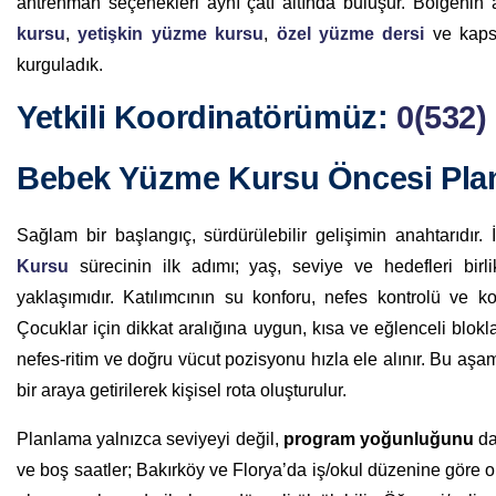
antrenman seçenekleri aynı çatı altında buluşur. Bölgenin 
kursu
,
yetişkin yüzme kursu
,
özel yüzme dersi
ve kap
kurguladık.
Yetkili Koordinatörümüz
:
0(532)
Bebek Yüzme Kursu Öncesi Pla
Sağlam bir başlangıç, sürdürülebilir gelişimin anahtarıdır
Kursu
sürecinin ilk adımı; yaş, seviye ve hedefleri birl
yaklaşımıdır. Katılımcının su konforu, nefes kontrolü ve ko
Çocuklar için dikkat aralığına uygun, kısa ve eğlenceli blokla
nefes-ritim ve doğru vücut pozisyonu hızla ele alınır. Bu aşam
bir araya getirilerek kişisel rota oluşturulur.
Planlama yalnızca seviyeyi değil,
program yoğunluğunu
da
ve boş saatler; Bakırköy ve Florya’da iş/okul düzenine göre 