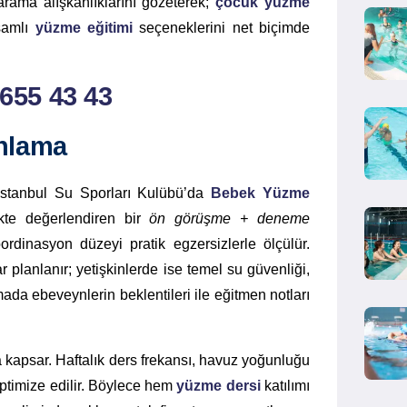
arama alışkanlıklarını gözeterek;
çocuk yüzme
samlı
yüzme eğitimi
seçeneklerini net biçimde
 655 43 43
nlama
. İstanbul Su Sporları Kulübü’da
Bebek Yüzme
ikte değerlendiren bir
ön görüşme + deneme
ordinasyon düzeyi pratik egzersizlerle ölçülür.
r planlanır; yetişkinlerde ise temel su güvenliği,
ada ebeveynlerin beklentileri ile eğitmen notları
 kapsar. Haftalık ders frekansı, havuz yoğunluğu
optimize edilir. Böylece hem
yüzme dersi
katılımı