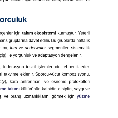
porculuk
eçenler için
takım ekosistemi
kurmuştur. Yeterli
ans gruplarına davet edilir. Bu gruplarda haftalık
nımı,
turn
ve
underwater
segmentleri sistematik
çiş) ile yorgunluk ve adaptasyon dengelenir.
 federasyon tescil işlemlerinde rehberlik eder.
leri takvime eklenir. Sporcu-vücut kompozisyonu,
ity
), kara antrenmanı ve esneme protokolleri
me takımı
kültürünün kalbidir; disiplin, saygı ve
miş ve branş uzmanlıklarını görmek için
yüzme