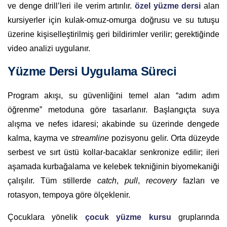
ve denge drill’leri ile verim artırılır.
özel yüzme dersi
alan
kursiyerler için kulak-omuz-omurga doğrusu ve su tutuşu
üzerine kişiselleştirilmiş geri bildirimler verilir; gerektiğinde
video analizi uygulanır.
Yüzme Dersi Uygulama Süreci
Program akışı, su güvenliğini temel alan “adım adım
öğrenme” metoduna göre tasarlanır. Başlangıçta suya
alışma ve nefes idaresi; akabinde su üzerinde dengede
kalma, kayma ve
streamline
pozisyonu gelir. Orta düzeyde
serbest ve sırt üstü kollar-bacaklar senkronize edilir; ileri
aşamada kurbağalama ve kelebek tekniğinin biyomekaniği
çalışılır. Tüm stillerde
catch
,
pull
,
recovery
fazları ve
rotasyon, tempoya göre ölçeklenir.
Çocuklara yönelik
çocuk yüzme kursu
gruplarında