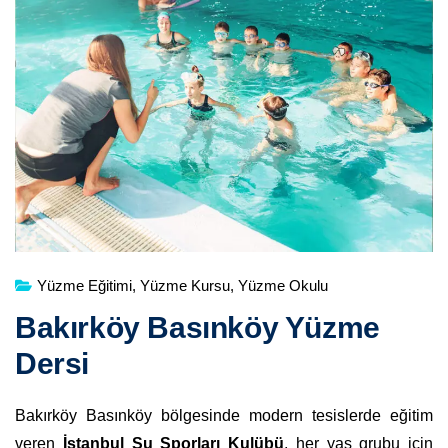
Yüzme Eğitimi
,
Yüzme Kursu
,
Yüzme Okulu
Bakırköy Basınköy Yüzme
Dersi
Bakırköy Basınköy bölgesinde modern tesislerde eğitim
veren
İstanbul Su Sporları Kulübü
, her yaş grubu için