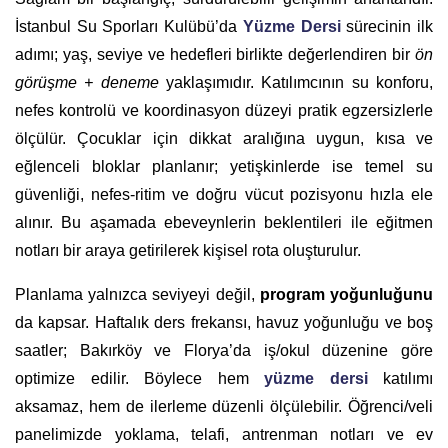
İstanbul Su Sporları Kulübü’da
Yüzme Dersi
sürecinin ilk
adımı; yaş, seviye ve hedefleri birlikte değerlendiren bir
ön
görüşme + deneme
yaklaşımıdır. Katılımcının su konforu,
nefes kontrolü ve koordinasyon düzeyi pratik egzersizlerle
ölçülür. Çocuklar için dikkat aralığına uygun, kısa ve
eğlenceli bloklar planlanır; yetişkinlerde ise temel su
güvenliği, nefes-ritim ve doğru vücut pozisyonu hızla ele
alınır. Bu aşamada ebeveynlerin beklentileri ile eğitmen
notları bir araya getirilerek kişisel rota oluşturulur.
Planlama yalnızca seviyeyi değil,
program yoğunluğunu
da kapsar. Haftalık ders frekansı, havuz yoğunluğu ve boş
saatler; Bakırköy ve Florya’da iş/okul düzenine göre
optimize edilir. Böylece hem
yüzme dersi
katılımı
aksamaz, hem de ilerleme düzenli ölçülebilir. Öğrenci/veli
panelimizde yoklama, telafi, antrenman notları ve ev