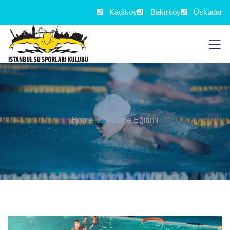
Kadıköy
Bakırköy
Üsküdar
Home
Yüzme Eğitimi