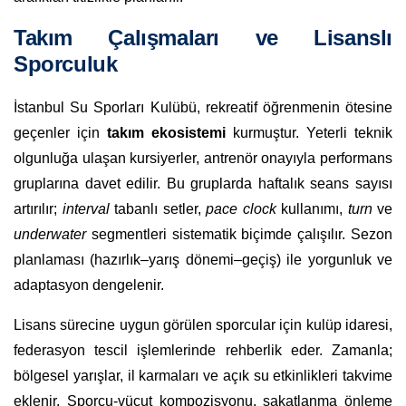
Takım Çalışmaları ve Lisanslı
Sporculuk
İstanbul Su Sporları Kulübü, rekreatif öğrenmenin ötesine
geçenler için
takım ekosistemi
kurmuştur. Yeterli teknik
olgunluğa ulaşan kursiyerler, antrenör onayıyla performans
gruplarına davet edilir. Bu gruplarda haftalık seans sayısı
artırılır;
interval
tabanlı setler,
pace clock
kullanımı,
turn
ve
underwater
segmentleri sistematik biçimde çalışılır. Sezon
planlaması (hazırlık–yarış dönemi–geçiş) ile yorgunluk ve
adaptasyon dengelenir.
Lisans sürecine uygun görülen sporcular için kulüp idaresi,
federasyon tescil işlemlerinde rehberlik eder. Zamanla;
bölgesel yarışlar, il karmaları ve açık su etkinlikleri takvime
eklenir. Sporcu-vücut kompozisyonu, sakatlanma önleme