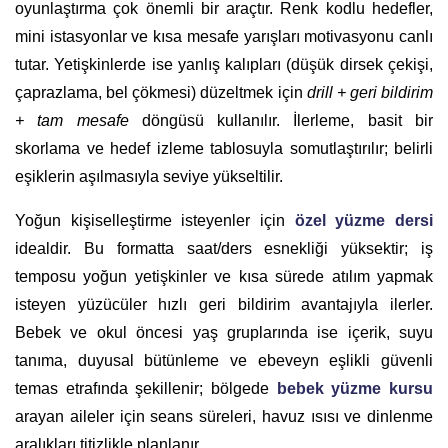
oyunlaştırma çok önemli bir araçtır. Renk kodlu hedefler,
mini istasyonlar ve kısa mesafe yarışları motivasyonu canlı
tutar. Yetişkinlerde ise yanlış kalıpları (düşük dirsek çekişi,
çaprazlama, bel çökmesi) düzeltmek için
drill + geri bildirim
+ tam mesafe
döngüsü kullanılır. İlerleme, basit bir
skorlama ve hedef izleme tablosuyla somutlaştırılır; belirli
eşiklerin aşılmasıyla seviye yükseltilir.
Yoğun kişiselleştirme isteyenler için
özel yüzme dersi
idealdir. Bu formatta saat/ders esnekliği yüksektir; iş
temposu yoğun yetişkinler ve kısa sürede atılım yapmak
isteyen yüzücüler hızlı geri bildirim avantajıyla ilerler.
Bebek ve okul öncesi yaş gruplarında ise içerik, suyu
tanıma, duyusal bütünleme ve ebeveyn eşlikli güvenli
temas etrafında şekillenir; bölgede
bebek yüzme kursu
arayan aileler için seans süreleri, havuz ısısı ve dinlenme
aralıkları titizlikle planlanır.