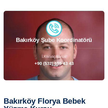
Bakırköy Şube Koordinatörü
İ.Kıvanç Uysal
+90 (532) 655 43 43
Bakırköy Florya Bebek