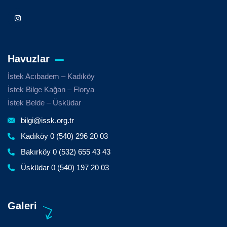
Havuzlar
İstek Acıbadem – Kadıköy
İstek Bilge Kağan – Florya
İstek Belde – Üsküdar
bilgi@issk.org.tr
Kadıköy 0 (540) 296 20 03
Bakırköy 0 (532) 655 43 43
Üsküdar 0 (540) 197 20 03
Galeri