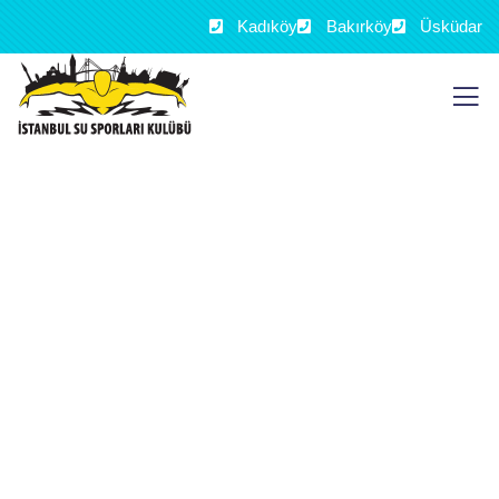
Kadıköy
Bakırköy
Üsküdar
Bakırköy Florya Bebek Yüzme
Kursu
İstek Vakfı Bilge Kağan Okulları Yüzme Havuzu